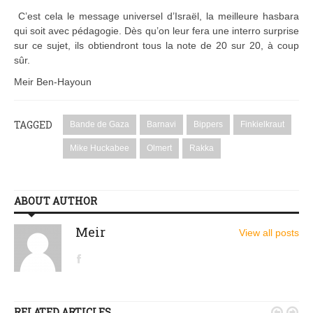
C’est cela le message universel d’Israël, la meilleure hasbara
qui soit avec pédagogie. Dès qu’on leur fera une interro surprise
sur ce sujet, ils obtiendront tous la note de 20 sur 20, à coup
sûr.
Meir Ben-Hayoun
TAGGED
Bande de Gaza
Barnavi
Bippers
Finkielkraut
Mike Huckabee
Olmert
Rakka
ABOUT AUTHOR
Meir
View all posts
RELATED ARTICLES

