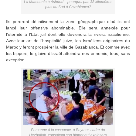
La Mamounia à Ashdod – pourquoi pas 38 kilomètres
plus au Sud à Gazablanca?
Ils perdront définitivement la zone géographique d’où ils ont
lancé leur offensive abominable. Elle sera annexée pour
l’éternité à l’Etat juif dont elle deviendra la riviera israélienne.
Avec leur art de l’hospitalité juive, les Israéliens originaires du
Maroc y feront prospérer la ville de Gazablanca. Et comme avec
les bippers, le glaive d’Israël atteindra nos ennemis, tous, sans
exception.
Personne à la casquette: à Beyrout, cadre du
Hezbollah consultant son bipper qui explosera