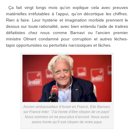
Ça fait vingt longs mois qu’on explique cela avec preuves
matérielles irréfutables à l’appui, qu’on décortique les chiffres.
Rien à faire. Leur hystérie et imagination morbide prennent le
dessus sur toute rationalité, avec bien entendu l’aide de traitres
défaitistes chez nous comme Barnavi ou l’ancien premier
ministre Olmert condamné pour corruption et autres lèches-
tapis opportunistes ou perturbés narcissiques et lâches.
Ancien ambassadeur d’Israel en France, Elie Barnavi,
sur France Inter: “J’ai honte d’être citoyen de ce pays”.
Nous sommes on ne peut plus d’accord. Nous aussi
avons honte qu’il soit citoyen de notre pays.