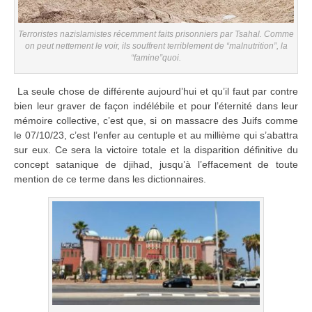
Terroristes nazislamistes récemment faits prisonniers par Tsahal. Comme
on peut nettement le voir, ils souffrent terriblement de “malnutrition”, la
“famine”quoi.
La seule chose de différente aujourd’hui et qu’il faut par contre
bien leur graver de façon indélébile et pour l’éternité dans leur
mémoire collective, c’est que, si on massacre des Juifs comme
le 07/10/23, c’est l’enfer au centuple et au millième qui s’abattra
sur eux. Ce sera la victoire totale et la disparition définitive du
concept satanique de djihad, jusqu’à l’effacement de toute
mention de ce terme dans les dictionnaires.