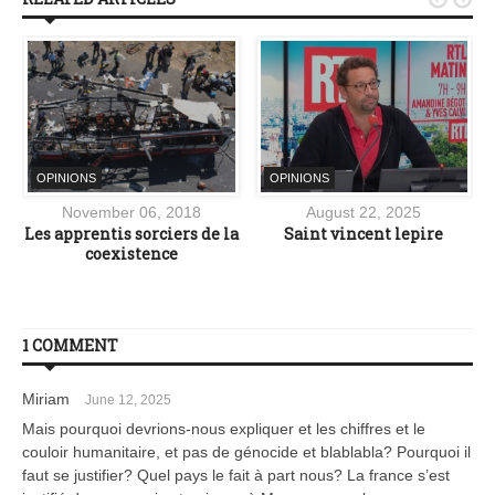
OPINIONS
OPINIONS
November 06, 2018
August 22, 2025
a
Les apprentis sorciers de la
Saint vincent lepire
coexistence
1 COMMENT
Miriam
June 12, 2025
Mais pourquoi devrions-nous expliquer et les chiffres et le
couloir humanitaire, et pas de génocide et blablabla? Pourquoi il
faut se justifier? Quel pays le fait à part nous? La france s’est