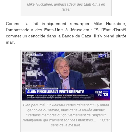
Mike Huckabee, ambassadeur des Etats-Unis en
Israel
Comme l’a fait ironiquement remarquer Mike Huckabee,
l’ambassadeur des Etats-Unis à Jérusalem : “Si l’Etat d’Israël
commet un génocide dans la Bande de Gaza, il s’y prend plutôt
mal”.
Bien perturbé, Finkielkraut certes dément qu’il y aurait
génocide ou famine, mais dans la foulée affirme:
“”certains membres du gouvernement de Binyamin
Netanyahou qui vraiment sont des monstres……” Quel
sens de la mesure!