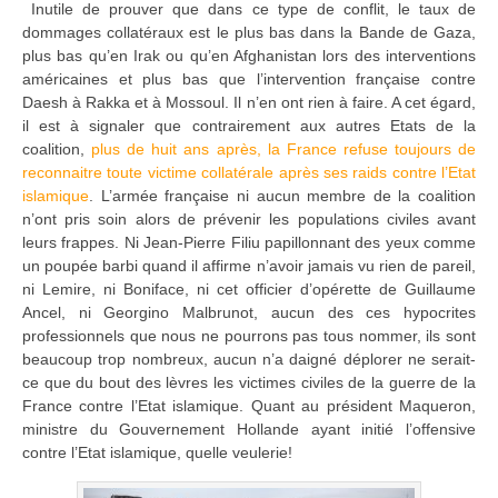
Inutile de prouver que dans ce type de conflit, le taux de
dommages collatéraux est le plus bas dans la Bande de Gaza,
plus bas qu’en Irak ou qu’en Afghanistan lors des interventions
américaines et plus bas que l’intervention française contre
Daesh à Rakka et à Mossoul. Il n’en ont rien à faire. A cet égard,
il est à signaler que contrairement aux autres Etats de la
coalition,
plus de huit ans après, la France refuse toujours de
reconnaitre toute victime collatérale après ses raids contre l’Etat
islamique
. L’armée française ni aucun membre de la coalition
n’ont pris soin alors de prévenir les populations civiles avant
leurs frappes. Ni Jean-Pierre Filiu papillonnant des yeux comme
un poupée barbi quand il affirme n’avoir jamais vu rien de pareil,
ni Lemire, ni Boniface, ni cet officier d’opérette de Guillaume
Ancel, ni Georgino Malbrunot, aucun des ces hypocrites
professionnels que nous ne pourrons pas tous nommer, ils sont
beaucoup trop nombreux, aucun n’a daigné déplorer ne serait-
ce que du bout des lèvres les victimes civiles de la guerre de la
France contre l’Etat islamique. Quant au président Maqueron,
ministre du Gouvernement Hollande ayant initié l’offensive
contre l’Etat islamique, quelle veulerie!