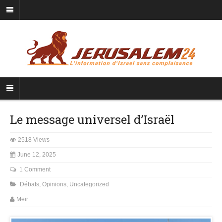
Le message universel d’Israël
2518 Views
June 12, 2025
1 Comment
Débats
,
Opinions
,
Uncategorized
Meir