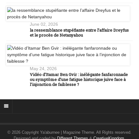
June 02, 2026
la ressemblance stupéfiante entre l’affaire Dreyfus
et le procès de Netanyahou
May 24, 2026
Vidéo d’Itamar Ben Gvir : inélégante fanfaronnade
ou symptôme d’une fatigue historique juive face à
l’injonction de faiblesse ?
© 2026 Copyright Ya'aburnee | Magazine Theme. All Rights reserved.
Designed and coded by
Different Themes
&
CreativeKingdom
.