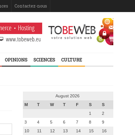
nces
Contactez-nous
OPINIONS
SCIENCES
CULTURE
August 2026
M
T
W
T
F
S
S
1
2
3
4
5
6
7
8
9
10
11
12
13
14
15
16