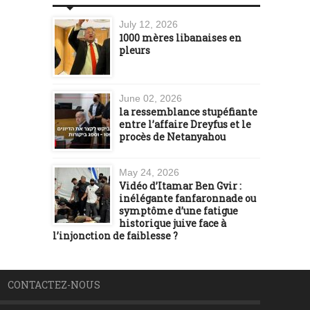
July 12, 2026
1000 mères libanaises en
pleurs
June 02, 2026
la ressemblance stupéfiante
entre l’affaire Dreyfus et le
procès de Netanyahou
May 24, 2026
Vidéo d’Itamar Ben Gvir :
inélégante fanfaronnade ou
symptôme d’une fatigue
historique juive face à
l’injonction de faiblesse ?
CONTACTEZ-NOUS