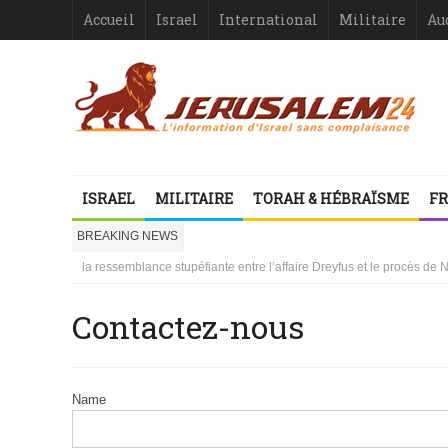
Accueil
Israel
International
Militaire
Au
ISRAEL
MILITAIRE
TORAH & HÉBRAÏSME
FR
Israël-France : asymétrie criante
BREAKING NEWS
1000 mères libanaises en pleurs
la ressemblance stupéfiante entre l’affaire Dreyfus et le procès de
Vidéo d’Itamar Ben Gvir : inélégante fanfaronnade ou symptôme d’une
Le Gouvernement français, protecteur de qui ?
Contactez-nous
Israël ou le droit international comme suicide juridiquement assisté
Les désinformateurs, Société à Responsabilité très, très Limitée –
Les désinformateurs, Société à Responsabilité très, très Limitée – 1
Israël-France : asymétrie criante
Name
1000 mères libanaises en pleurs