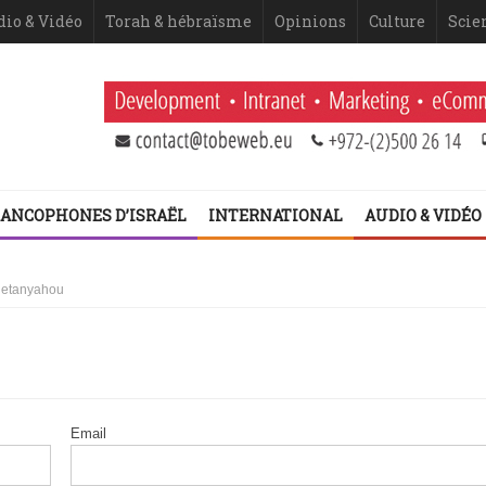
dio & Vidéo
Torah & hébraïsme
Opinions
Culture
Scie
ANCOPHONES D’ISRAËL
INTERNATIONAL
AUDIO & VIDÉO
 Netanyahou
 fatigue historique juive face à l’injonction de faiblesse ?
 2ème volet (Dominique Moïsi)
er volet
Email