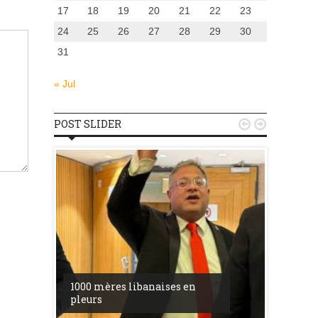
17
18
19
20
21
22
23
24
25
26
27
28
29
30
31
« Jul
POST SLIDER


u
la ress
1000 mères libanaises en
entre l’
pleurs
procès 