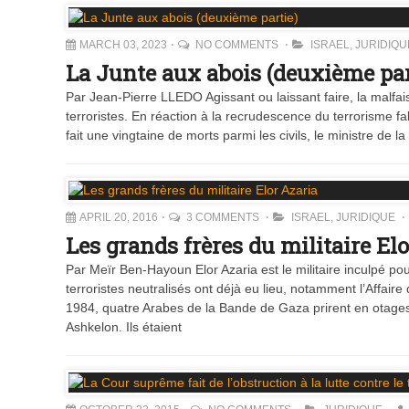
MARCH 03, 2023
NO COMMENTS
ISRAEL
,
JURIDIQU
La Junte aux abois (deuxième par
Par Jean-Pierre LLEDO Agissant ou laissant faire, la malf
terroristes. En réaction à la recrudescence du terrorisme fa
fait une vingtaine de morts parmi les civils, le ministre de 
APRIL 20, 2016
3 COMMENTS
ISRAEL
,
JURIDIQUE
Les grands frères du militaire El
Par Meïr Ben-Hayoun Elor Azaria est le militaire inculpé pour
terroristes neutralisés ont déjà eu lieu, notamment l’Affair
1984, quatre Arabes de la Bande de Gaza prirent en otages l
Ashkelon. Ils étaient