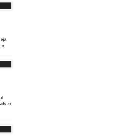
déjà
t à
il
viv et