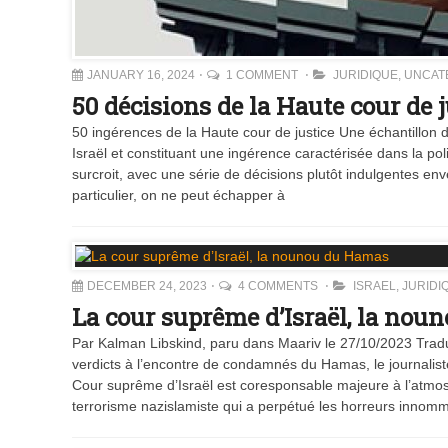
JANUARY 16, 2024
1 COMMENT
JURIDIQUE
,
UNCAT
50 décisions de la Haute cour de j
50 ingérences de la Haute cour de justice Une échantillon de
Israël et constituant une ingérence caractérisée dans la pol
surcroit, avec une série de décisions plutôt indulgentes e
particulier, on ne peut échapper à
DECEMBER 24, 2023
4 COMMENTS
ISRAEL
,
JURIDI
La cour suprême d’Israël, la no
Par Kalman Libskind, paru dans Maariv le 27/10/2023 Trad
verdicts à l’encontre de condamnés du Hamas, le journalis
Cour suprême d’Israël est coresponsable majeure à l’atmos
terrorisme nazislamiste qui a perpétué les horreurs innom