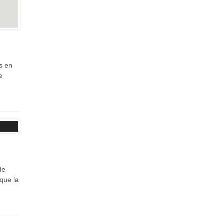
es en
e
de
que la