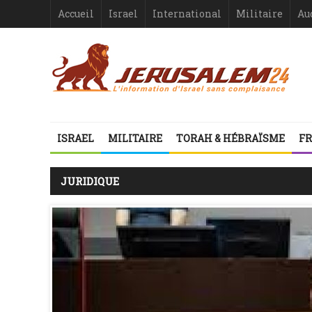
Accueil
Israel
International
Militaire
Au
ISRAEL
MILITAIRE
TORAH & HÉBRAÏSME
FR
JURIDIQUE