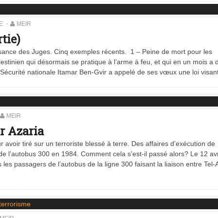
E
MEIR
tie)
aisance des Juges. Cinq exemples récents. 1 – Peine de mort pour les
lestinien qui désormais se pratique à l’arme à feu, et qui en un mois a 
la Sécurité nationale Itamar Ben-Gvir a appelé de ses vœux une loi visan
MEIR
or Azaria
 avoir tiré sur un terroriste blessé à terre. Des affaires d’exécution de
e de l’autobus 300 en 1984. Comment cela s’est-il passé alors? Le 12 avr
es passagers de l’autobus de la ligne 300 faisant la liaison entre Tel-A