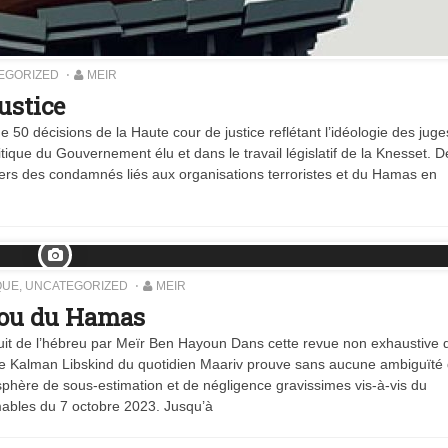
EGORIZED
MEIR
ustice
 50 décisions de la Haute cour de justice reflétant l’idéologie des jug
itique du Gouvernement élu et dans le travail législatif de la Knesset. D
nvers des condamnés liés aux organisations terroristes et du Hamas en
QUE
,
UNCATEGORIZED
MEIR
unou du Hamas
uit de l’hébreu par Meïr Ben Hayoun Dans cette revue non exhaustive 
te Kalman Libskind du quotidien Maariv prouve sans aucune ambiguïté 
phère de sous-estimation et de négligence gravissimes vis-à-vis du
mables du 7 octobre 2023. Jusqu’à