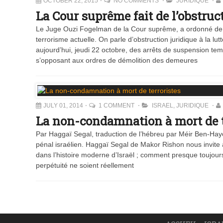
OCTOBER 22, 2015
NO COMMENTS
JURIDIQUE
La Cour suprême fait de l’obstruct
Le Juge Ouzi Fogelman de la Cour suprême, a ordonné de s
terrorisme actuelle. On parle d’obstruction juridique à la 
aujourd’hui, jeudi 22 octobre, des arrêts de suspension te
s’opposant aux ordres de démolition des demeures
JULY 01, 2014
1 COMMENT
ISRAEL
,
JURIDIQUE
La non-condamnation à mort de t
Par Haggaï Segal, traduction de l’hébreu par Méir Ben-Hayo
pénal israélien. Haggaï Segal de Makor Rishon nous invite à
dans l’histoire moderne d’Israël ; comment presque toujours
perpétuité ne soient réellement