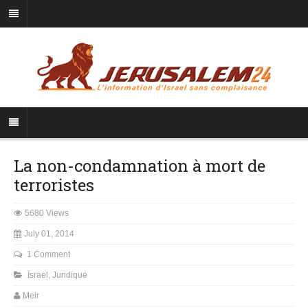
La non-condamnation à mort de
terroristes
5680 Views
July 01, 2014
1 Comment
Israel
,
Juridique
Meir