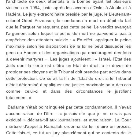
l’architecte de deux attentats à la bombe ayant fait plusieurs
victimes en 1994, juste après les accords d’Oslo, à Afoula et à
Hadéra. Le jury extraordinaire présidé par le juge, le Lieutenant-
colonel Oded Pezenson, le condamna à mort en dépit du fait
que le Parquet ne requerra pas cette peine. Le verdict avançait
l’argument selon lequel la peine de mort ne parviendra pas à
empêcher des attentats suicide : « En effet, appliquer la peine
maximale selon les dispositions de la loi ne peut dissuader les
gens du Hamas et des organisations qui encouragent des fous
à devenir martyres ». Les juges ajoutèrent : « Israël, l’Etat des
Juifs dont la fierté est d’être un Etat de droit, a le devoir de
protéger ses citoyens et le Tribunal doit prendre part active dans
cette protection. Ce serait la fin de l’Etat de droit si le Tribunal
n’était déterminé à appliquer une justice maximale pour des cas
comme celui-ci et dans des circonstances le justifiant
totalement. »
Badarna n’était point inquieté par cette condamnation. Il n’avait
aucune raison de l’être : « je suis sûr que je ne serais pas
exécuté » déclara-t-il aux journalistes, et avec raison. La Cour
martiale d’appel à Ramallah ordonna de lui refaire un procès.
Cette fois-ci, ce fut un jury plus clément qui se contenta de le