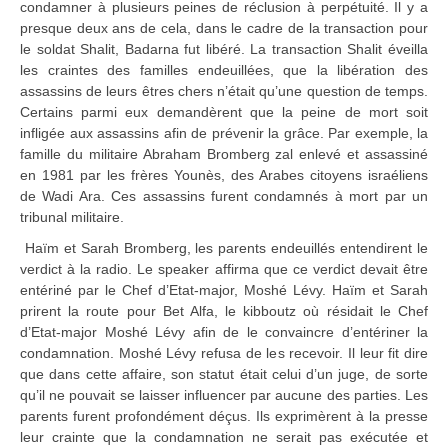
condamner à plusieurs peines de réclusion à perpétuité. Il y a
presque deux ans de cela, dans le cadre de la transaction pour
le soldat Shalit, Badarna fut libéré. La transaction Shalit éveilla
les craintes des familles endeuillées, que la libération des
assassins de leurs êtres chers n’était qu’une question de temps.
Certains parmi eux demandèrent que la peine de mort soit
infligée aux assassins afin de prévenir la grâce. Par exemple, la
famille du militaire Abraham Bromberg zal enlevé et assassiné
en 1981 par les frères Younès, des Arabes citoyens israéliens
de Wadi Ara. Ces assassins furent condamnés à mort par un
tribunal militaire.
Haïm et Sarah Bromberg, les parents endeuillés entendirent le
verdict à la radio. Le speaker affirma que ce verdict devait être
entériné par le Chef d’Etat-major, Moshé Lévy. Haïm et Sarah
prirent la route pour Bet Alfa, le kibboutz où résidait le Chef
d’Etat-major Moshé Lévy afin de le convaincre d’entériner la
condamnation. Moshé Lévy refusa de les recevoir. Il leur fit dire
que dans cette affaire, son statut était celui d’un juge, de sorte
qu’il ne pouvait se laisser influencer par aucune des parties. Les
parents furent profondément déçus. Ils exprimèrent à la presse
leur crainte que la condamnation ne serait pas exécutée et