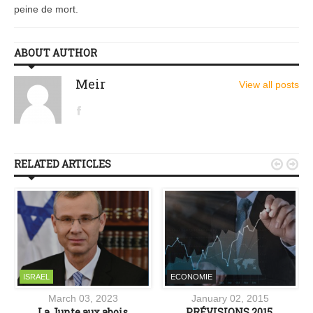
peine de mort.
ABOUT AUTHOR
Meir
View all posts
RELATED ARTICLES


ISRAEL
ECONOMIE
March 03, 2023
January 02, 2015
z
La Junte aux abois
PRÉVISIONS 2015.