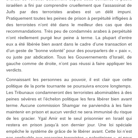
israélien a fini par comprendre cruellement que l’assassinat de
Juifs par des terroristes arabes est un délit impuni.
Pratiquement toutes les peines de prison à perpétuité infligées à
des terroristes n’ont été dans le meilleur des cas que des
recommandations. Très peu de condamnés arabes à perpétuité
n’ont réellement purgé leur peine à terme. La plupart d’entre
eux a été libérée bien avant dans le cadre d’une transaction et
d’un geste de “bonne volonté” pour des pourparlers de « paix »,
ou juste par abdication. Tous les Gouvernements d’Israël, de
gauche comme de droite, n’ont pas réussi à faire appliquer les
verdicts.
Connaissant les personnes au pouvoir, il est clair que cette
politique de la porte tournante se poursuivra encore longtemps.
Les Tribunaux condamneront des terroristes abominables à des
peines sévères et l’échelon politique les fera libérer bien avant
terme. Aucune commission Shamgar ne parviendra à les faire
maintenir en prison et aucun verdict ne sera immunisé du risque
de les gracier. Ygal Amir est le seul prisonnier en Israël qui
restera en prison jusqu’à son dernier jour. Une loi spéciale
empêche le système de grâce de le libérer avant. Cette loi n’est
pas applicable aux assassins terroristes « palestiniens », ni pour