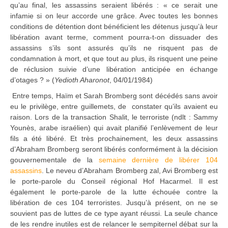
qu’au final, les assassins seraient libérés : « ce serait une
infamie si on leur accorde une grâce. Avec toutes les bonnes
conditions de détention dont bénéficient les détenus jusqu’à leur
libération avant terme, comment pourra-t-on dissuader des
assassins s’ils sont assurés qu’ils ne risquent pas de
condamnation à mort, et que tout au plus, ils risquent une peine
de réclusion suivie d’une libération anticipée en échange
d’otages ? » (
Yedioth Aharonot
, 04/01/1984)
Entre temps, Haïm et Sarah Bromberg sont décédés sans avoir
eu le privilège, entre guillemets, de constater qu’ils avaient eu
raison. Lors de la transaction Shalit, le terroriste (ndlt : Sammy
Younès, arabe israélien) qui avait planifié l’enlèvement de leur
fils a été libéré. Et très prochainement, les deux assassins
d’Abraham Bromberg seront libérés conformément à la décision
gouvernementale de la
semaine dernière de libérer 104
assassins
. Le neveu d’Abraham Bromberg zal, Avi Bromberg est
le porte-parole du Conseil régional Hof Hacarmel. Il est
également le porte-parole de la lutte échouée contre la
libération de ces 104 terroristes. Jusqu’à présent, on ne se
souvient pas de luttes de ce type ayant réussi. La seule chance
de les rendre inutiles est de relancer le sempiternel débat sur la