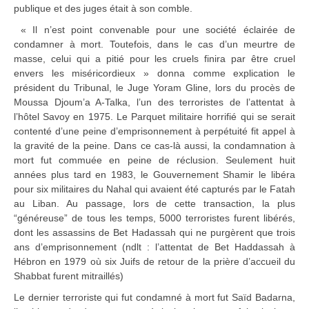
publique et des juges était à son comble.
« Il n’est point convenable pour une société éclairée de
condamner à mort. Toutefois, dans le cas d’un meurtre de
masse, celui qui a pitié pour les cruels finira par être cruel
envers les miséricordieux » donna comme explication le
président du Tribunal, le Juge Yoram Gline, lors du procès de
Moussa Djoum’a A-Talka, l’un des terroristes de l’attentat à
l’hôtel Savoy en 1975. Le Parquet militaire horrifié qui se serait
contenté d’une peine d’emprisonnement à perpétuité fit appel à
la gravité de la peine. Dans ce cas-là aussi, la condamnation à
mort fut commuée en peine de réclusion. Seulement huit
années plus tard en 1983, le Gouvernement Shamir le libéra
pour six militaires du Nahal qui avaient été capturés par le Fatah
au Liban. Au passage, lors de cette transaction, la plus
“généreuse” de tous les temps, 5000 terroristes furent libérés,
dont les assassins de Bet Hadassah qui ne purgèrent que trois
ans d’emprisonnement (ndlt : l’attentat de Bet Haddassah à
Hébron en 1979 où six Juifs de retour de la prière d’accueil du
Shabbat furent mitraillés)
Le dernier terroriste qui fut condamné à mort fut Saïd Badarna,