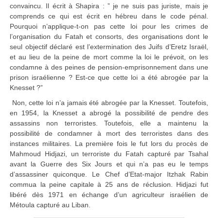
convaincu. Il écrit à Shapira : ” je ne suis pas juriste, mais je
comprends ce qui est écrit en hébreu dans le code pénal.
Pourquoi n’applique-t-on pas cette loi pour les crimes de
l’organisation du Fatah et consorts, des organisations dont le
seul objectif déclaré est l’extermination des Juifs d’Eretz Israël,
et au lieu de la peine de mort comme la loi le prévoit, on les
condamne à des peines de pension-emprisonnement dans une
prison israélienne ? Est-ce que cette loi a été abrogée par la
Knesset ?”
Non, cette loi n’a jamais été abrogée par la Knesset. Toutefois,
en 1954, la Knesset a abrogé la possibilité de pendre des
assassins non terroristes. Toutefois, elle a maintenu la
possibilité de condamner à mort des terroristes dans des
instances militaires. La première fois le fut lors du procès de
Mahmoud Hidjazi, un terroriste du Fatah capturé par Tsahal
avant la Guerre des Six Jours et qui n’a pas eu le temps
d’assassiner quiconque. Le Chef d’Etat-major Itzhak Rabin
commua la peine capitale à 25 ans de réclusion. Hidjazi fut
libéré dès 1971 en échange d’un agriculteur israélien de
Métoula capturé au Liban.