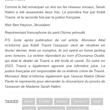
Comme le fait remarquer un ami sur les réseaux sociaux, Sarah
Halimi a été assassinée deux fois. La première fois par Kobili
Traoré, et la seconde fois par la justice française.
Meir Ben Hayoun, Jérusalem
Représentant francophone du parti Otzma yehoudit
P.S. Juste après publication de cet article, Monsieur Attal
m’informe que Kobili Traoré l’assassin vient de récidiver en
février dernier. Avec un complice, ils ont opéré un home jacking
avec tortures. La victime répondant au nom d’Oussama Oualid,
qui était le dealer de Traoré a été brulé et cassé. En outre en
2023, Traoré a également agressé une infirmière juive. La
justice française est responsable de ce énième crime de Traoré.
Monsieur Attal m’informe également que l’avocat Maitre Olivier
Pardo le représente pour demander la réouverture du procès de
l’assassin de Madame Sarah Halimi.
TAGGED
Barrot
Chrétien
Damour
France TV
Israël
Lemire
Myriam Encaoua
Olivier Pardo