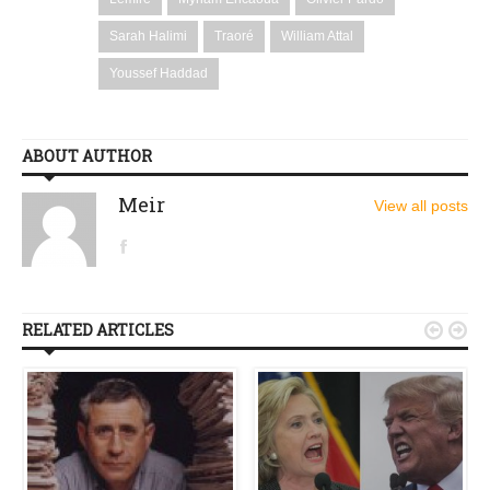
Sarah Halimi
Traoré
William Attal
Youssef Haddad
ABOUT AUTHOR
Meir
View all posts
RELATED ARTICLES

