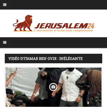
VIDÉO D’ITAMAR BEN GVIR : INÉLÉGANTE
FANFARONNADE OU SYMPTÔME D’UNE FATIGUE
HISTORIQUE JUIVE FACE À L’INJONCTION DE
FAIBLESSE ?