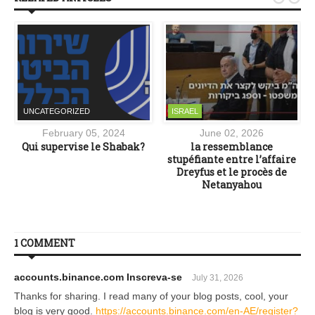
UNCATEGORIZED
ISRAEL
February 05, 2024
June 02, 2026
Qui supervise le Shabak?
la ressemblance
stupéfiante entre l’affaire
e
Dreyfus et le procès de
Netanyahou
1 COMMENT
accounts.binance.com Inscreva-se
July 31, 2026
Thanks for sharing. I read many of your blog posts, cool, your
blog is very good.
https://accounts.binance.com/en-AE/register?