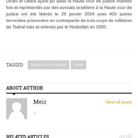
Dirani et Obeid ayant pu saisir la Haute cour de justice maintes
fois et représentés par des avocats israéliens à la Haute cour de
justice ont été libérés le 29 janvier 2004 avec 400 autres
terroristes prisonniers en contrepartie de trois corps de militaires
de Tsahal tués et enlevés par le Hezbollah en 2000.
TAGGED
Haute cour de justice
Israël
ABOUT AUTHOR
Meir
View all posts
RELATED ARTICLES

