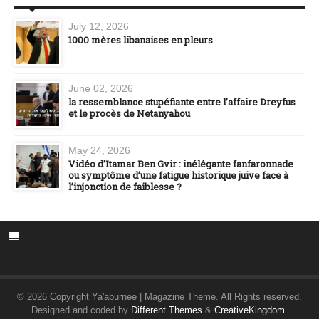
July 12, 2026
1000 mères libanaises en pleurs
June 02, 2026
la ressemblance stupéfiante entre l’affaire Dreyfus
et le procès de Netanyahou
May 24, 2026
Vidéo d’Itamar Ben Gvir : inélégante fanfaronnade
ou symptôme d’une fatigue historique juive face à
l’injonction de faiblesse ?
© 2026 Copyright Ya'aburnee | Magazine Theme. All Rights reserved.
Designed and coded by
Different Themes
&
CreativeKingdom
.