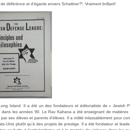
s de déférénce et d’égards envers Schattner?!. Vraiment brillant!
g Island. Il a été un des fondateurs et éditorialiste de « Jewish P
ue dans les années 90. Le Rav Kahana a été enseignant de matières j
par ses élèves et parents d’élèves. Il a milité inlassablement pour co
ats-Unis plutôt qu’à des projets de prestige. Il a été fondateur et leade
s en butte à l’antisémitisme et à la montée de violence dans les qu