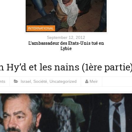
INTERNATIONAL
September 12, 2012
 tué en
L’ambassadeur des Etats-Unis tué en
Lybie
 Hy’d et les nains (1ère partie
nts
Israel
,
Société
,
Uncategorized
Meir
 tué en