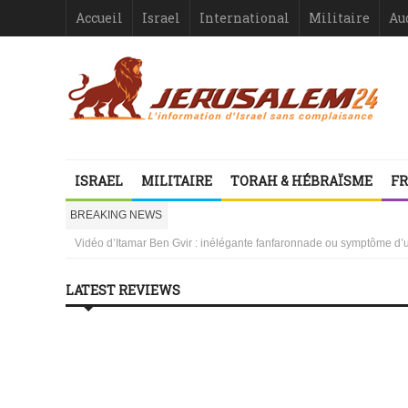
Accueil
Israel
International
Militaire
Au
ISRAEL
MILITAIRE
TORAH & HÉBRAÏSME
FR
Israël-France : asymétrie criante
1000 mères libanaises en pleurs
BREAKING NEWS
la ressemblance stupéfiante entre l’affaire Dreyfus et le procès de
Vidéo d’Itamar Ben Gvir : inélégante fanfaronnade ou symptôme d’une
Le Gouvernement français, protecteur de qui ?
Israël ou le droit international comme suicide juridiquement assisté
LATEST REVIEWS
Les désinformateurs, Société à Responsabilité très, très Limitée –
Les désinformateurs, Société à Responsabilité très, très Limitée – 1
Israël-France : asymétrie criante
1000 mères libanaises en pleurs