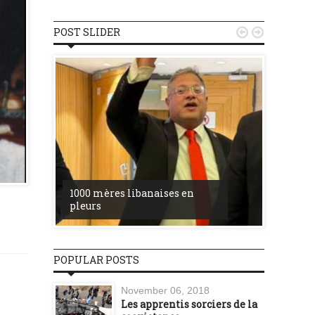
POST SLIDER


u
la ress
1000 mères libanaises en
entre l’
pleurs
procès 
POPULAR POSTS
November 06, 2018
Les apprentis sorciers de la