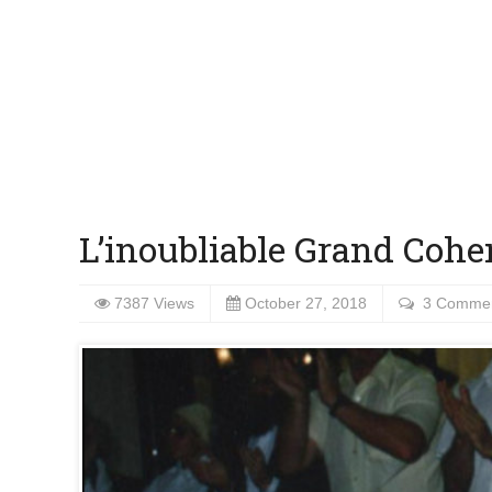
INTERNATIONAL
September 12, 2012
L’ambassadeur des Etats-Unis
Lybie
L’inoubliable Grand Cohen
7387 Views
October 27, 2018
3 Comme
INTERNATIONAL
September 12, 2012
L’ambassadeur des Etats-Unis