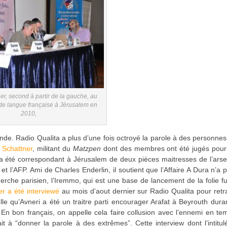
er, second à partir de la gauche, au
 de langue française à Jérusalem en
2010,
nde. Radio Qualita a plus d’une fois octroyé la parole à des personne
 Schattner
, militant du
Matzpen
dont des membres ont été jugés pour
 a été correspondant à Jérusalem de deux pièces maitresses de l’ars
 et l’AFP. Ami de Charles Enderlin, il soutient que l’Affaire A Dura n’a 
erche parisien, l’Iremmo, qui est une base de lancement de la folie f
er a été interviewé
au mois d’aout dernier sur Radio Qualita pour retr
le qu’Avneri a été un traitre parti encourager Arafat à Beyrouth duran
En bon français, on appelle cela faire collusion avec l’ennemi en t
t à “donner la parole à des extrêmes”. Cette interview dont l’intitul