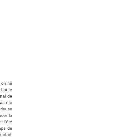
s on ne
 haute
enal de
pas été
urieuse
acer la
t l’été
emps de
é était