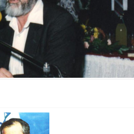
Vidéo d’Itamar Ben Gvir :
inélégante fanfaronnade o
symptôme d’une fatigue
historique juive face à
l’injonction de faiblesse ?