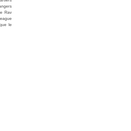
dangers
le Rav
 League
 que le