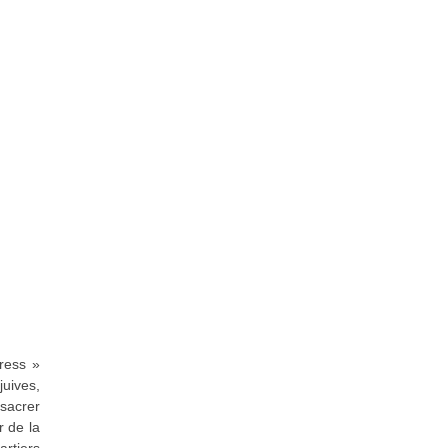
ress »
uives,
nsacrer
r de la
artiers