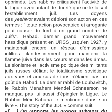
opprimés. Les rabbins critiquaient l’activité de
la Ligue avec autant de dureté que ne le faisait
l’establishment juif. Les doyens
des
yeshivot
avaient déploré son action en ces
termes : ” toute action provocatrice et arrogante
peut causer du tord à un grand nombre de
Juifs”. Habad, dernier grand mouvement
hassidique présent en URSS jusqu’en 1927, y
maintenait encore un réseau d’émissaires
infiltrés clandestinement pour maintenir la
flamme juive dans les cœurs et dans les âmes.
Le sionisme et l’activisme politique des militants
juifs russes défiant le totalitarisme soviétique
aux vues et aux sus de tous n’étaient pas au
goût de Habad. Le dernier rabbi de Loubavitch,
le Rabbin Menahem Mendel Schneerson ne
manqua pas lui aussi d’épingler la Ligue. Le
Rabbin Méïr Kahana le mentionne dans son
livre « The story of the JDL » comme suit:
«[…..] On rapporta les propos suivants du