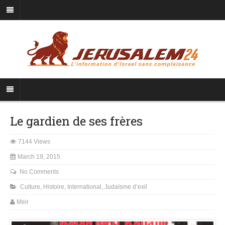
Le gardien de ses frères
7144 Views
March 19, 2015
No Comments
Culture
,
Histoire
,
International
,
Judaïsme d’exil
Meir