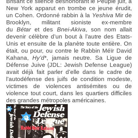
Brisant ce silence déshonorant le Peuple juif, à
New York apparut en trombe ce jeune érudit,
un Cohen. Ordonné rabbin à la
Yeshiva
Mir de
Brooklyn, militant sioniste ex-membre
du
Bétar
et des
Bnei-Akiva
, son nom allait
devenir célèbre d’un bout à l’autre des Etats-
Unis et ensuite de la planète toute entière. On
était, ou pour, ou contre le Rabbin Méïr David
Kahana,
Hy’d
*, jamais neutre. Sa Ligue de
Défense Juive (JDL: Jewish Defense League)
avait déjà fait parler d’elle dans le cadre de
l’autodéfense des juifs de condition modeste,
victimes de violences antisémites ou de
violence tout court, dans les quartiers difficiles
des grandes métropoles américaines.