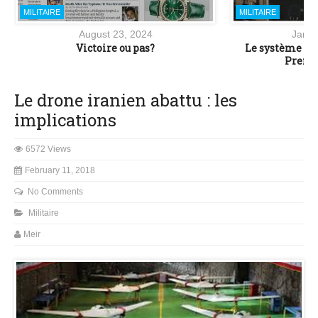
MILITAIRE
MILITAIRE
August 23, 2024
Janua
Victoire ou pas?
Le système de 
Premi
Le drone iranien abattu : les
implications
6572 Views
February 11, 2018
No Comments
Militaire
Meir