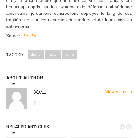
Il n’y a aucun doute que lors de ce vol, les Iraniens ont
beaucoup appris sur les systèmes de défense anti-aérienne
américains, jordaniens et israéliens déployés le long de ces
frontières et sur les capacités des radars et de leurs missiles
anti-aériens.
Source :
Debka
TAGGED
drone
Israël
Syrie
ABOUT AUTHOR
Meir
View all posts
RELATED ARTICLES

