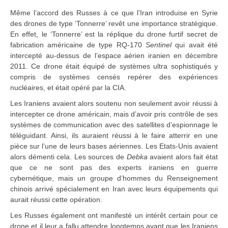
Même l’accord des Russes à ce que l’Iran introduise en Syrie
des drones de type ‘Tonnerre’ revêt une importance stratégique.
En effet, le ‘Tonnerre’ est la réplique du drone furtif secret de
fabrication américaine de type RQ-170
Sentinel
qui avait été
intercepté au-dessus de l’espace aérien iranien en décembre
2011. Ce drone était équipé de systèmes ultra sophistiqués y
compris de systèmes censés repérer des expériences
nucléaires, et était opéré par la CIA.
Les Iraniens avaient alors soutenu non seulement avoir réussi à
intercepter ce drone américain, mais d’avoir pris contrôle de ses
systèmes de communication avec des satellites d’espionnage le
téléguidant. Ainsi, ils auraient réussi à le faire atterrir en une
pièce sur l’une de leurs bases aériennes. Les Etats-Unis avaient
alors démenti cela. Les sources de
Debka
avaient alors fait état
que ce ne sont pas des experts iraniens en guerre
cybernétique, mais un groupe d’hommes du Renseignement
chinois arrivé spécialement en Iran avec leurs équipements qui
aurait réussi cette opération.
Les Russes également ont manifesté un intérêt certain pour ce
drone et il leur a fallu attendre longtemps avant que les Iraniens