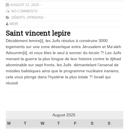
AUGUST 22, 2025
NO COMMENTS
DÉBATS
,
OPINIONS
MEIR
Saint vincent lepire
Décidément lemire[i], les Juifs résolus à construire 3000
logements sur une zone désertique entre Jérusalem et Ma’aleh
Adoumim[ii], et vous êtes le seul à sonner du tocsin ?! Les Juifs
menant la guerre la plus longue de leur histoire contre le djihad
abominable sur sept fronts, les Juifs démantelant l’arsenal de
missiles balistiques ainsi que le programme nucléaire iraniens,
cela vous plonge dans l’hystérie la plus totale ?! Israël qui
réussit
August 2025
M
T
W
T
F
S
S