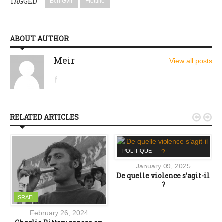
TAGGED
Ben Gvir
Flottille
ABOUT AUTHOR
Meir
View all posts
RELATED ARTICLES


POLITIQUE
January 09, 2025
De quelle violence s’agit-il
?
ISRAEL
February 26, 2024