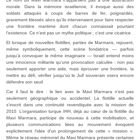
Le nom du Mavi Marmara n’appartient pas à une abstraction
morale. Dans la mémoire israélienne, il évoque aussi des
soldats attaqués à coups de barres de fer, poignardés,
gravement blessés alors qu’ils intervenaient pour faire respecter
une frontière maritime dont chacun connaissait pourtant
l’existence. Ce n’est pas un mythe politique ; c’est une cicatrice.
Et lorsque de nouvelles flottilles, parties de Marmaris, rejouent,
même symboliquement, cette scène fondatrice — parfois
jusqu’à convoquer le même imaginaire — Israël entend moins
une innocence militante qu’une provocation calculée : non pas
seulement apporter une aide, mais éprouver une frontière, la
mettre au défi, vérifier jusqu’où le Juif souverain osera encore
défendre son seuil.
Car il faut le dire : le lien avec le Mavi Marmara n’est pas
seulement géographique ou accidentel. La flottille actuelle
s’inscrit dans une continuité revendiquée avec la mission de
2010. L’organisation turque IHH, déjà au cœur de la flottille du
Mavi Marmara, participe de nouveau à cette mobilisation, et
plusieurs communications liées au mouvement évoquent
explicitement l’idée d’un prolongement de cette « mission ».
Même le réseau mémoriel du Mavi Marmara présente certaines