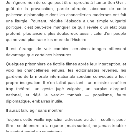
Je n’ignore rien de ce qui peut être reproché à Itamar Ben Gvir :
goût de la provocation, parole abrupte, absence de cette
politesse diplomatique dont les chancelleries modernes ont fait
une liturgie. Pourtant, réduire l’épisode à une simple vulgarité
politique, c’est peut-être manquer ce qu’il révèle d’un état plus
profond, plus ancien, plus douloureux aussi : celui d’un peuple
qui ne veut plus raser les murs de l’Histoire.
Il est étrange de voir combien certaines images offensent
davantage que certaines blessures.
Quelques prisonniers de flottille filmés après leur interception, et
voici les chancelleries émues, les éditorialistes réveillés, les
gardiens de la morale internationale soudain convoqués à leur
propre indignation. Il n’en fallait pas tant : un ministre israélien
trop théâtral, un geste jugé vulgaire, un surplus d’orgueil
national, et déjà le verdict tombait — populisme, faute
diplomatique, embarras inutile.
Il aurait fallu agir sans montrer.
Toujours cette vieille injonction adressée au Juif : souffrir, peut-
être ; se défendre, à la rigueur ; mais surtout, ne jamais troubler
le confort moral du spectateur.