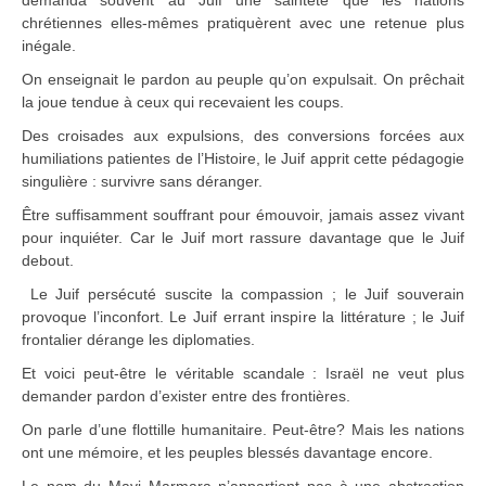
demanda souvent au Juif une sainteté que les nations
chrétiennes elles-mêmes pratiquèrent avec une retenue plus
inégale.
On enseignait le pardon au peuple qu’on expulsait. On prêchait
la joue tendue à ceux qui recevaient les coups.
Des croisades aux expulsions, des conversions forcées aux
humiliations patientes de l’Histoire, le Juif apprit cette pédagogie
singulière : survivre sans déranger.
Être suffisamment souffrant pour émouvoir, jamais assez vivant
pour inquiéter. Car le Juif mort rassure davantage que le Juif
debout.
Le Juif persécuté suscite la compassion ; le Juif souverain
provoque l’inconfort. Le Juif errant inspire la littérature ; le Juif
frontalier dérange les diplomaties.
Et voici peut-être le véritable scandale : Israël ne veut plus
demander pardon d’exister entre des frontières.
On parle d’une flottille humanitaire. Peut-être? Mais les nations
ont une mémoire, et les peuples blessés davantage encore.