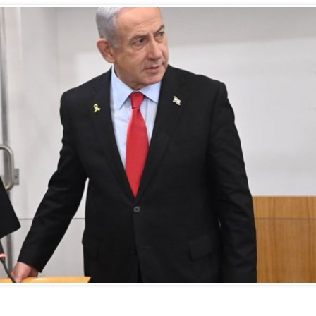
Vidéo d’Itamar Ben Gvir :
inélégante fanfaronnade o
symptôme d’une fatigue
historique juive face à
l’injonction de faiblesse ?