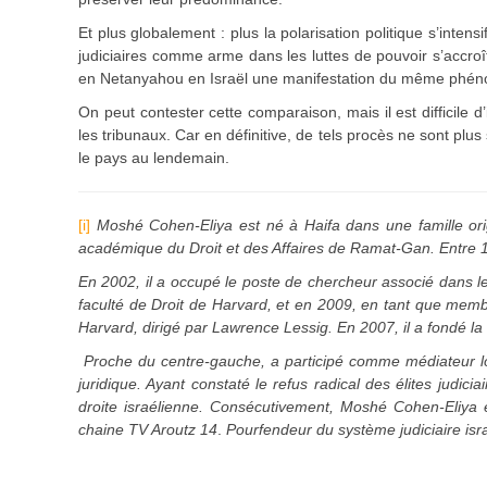
Et plus globalement : plus la polarisation politique s’inten
judiciaires comme arme dans les luttes de pouvoir s’accro
en Netanyahou en Israël une manifestation du même phé
On peut contester cette comparaison, mais il est difficile 
les tribunaux. Car en définitive, de tels procès ne sont p
le pays au lendemain.
[i]
Moshé Cohen-Eliya est né à Haifa dans une famille orig
académique du Droit et des Affaires de Ramat-Gan. Entre 1
En 2002, il a occupé le poste de chercheur associé dans 
faculté de Droit de Harvard, et en 2009, en tant que memb
Harvard, dirigé par Lawrence Lessig. En 2007, il a fondé l
Proche du centre-gauche, a participé comme médiateur lors
juridique. Ayant constaté le refus radical des élites judi
droite israélienne. Consécutivement, Moshé Cohen-Eliya 
chaine TV Aroutz 14
.
Pourfendeur du système judiciaire isr