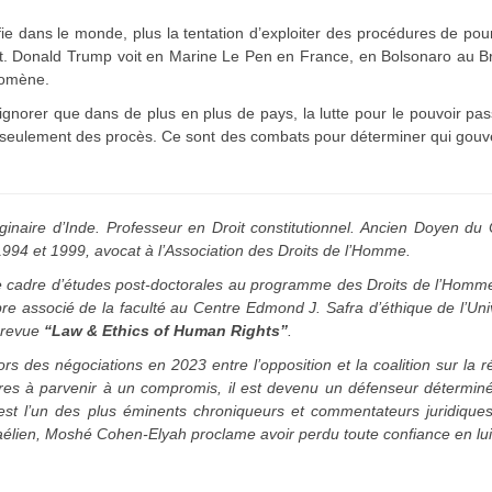
sifie dans le monde, plus la tentation d’exploiter des procédures de pou
ît. Donald Trump voit en Marine Le Pen en France, en Bolsonaro au Br
nomène.
d’ignorer que dans de plus en plus de pays, la lutte pour le pouvoir pa
lus seulement des procès. Ce sont des combats pour déterminer qui gou
inaire d’Inde. Professeur en Droit constitutionnel. Ancien Doyen du
994 et 1999, avocat à l’Association des Droits de l’Homme.
le cadre d’études post-doctorales au programme des Droits de l’Homm
re associé de la faculté au Centre Edmond J. Safra d’éthique de l’Uni
a revue
“Law & Ethics of Human Rights”
.
 des négociations en 2023 entre l’opposition et la coalition sur la 
ciaires à parvenir à un compromis, il est devenu un défenseur détermin
est l’un des plus éminents chroniqueurs et commentateurs juridiques
aélien, Moshé Cohen-Elyah proclame avoir perdu toute confiance en lui