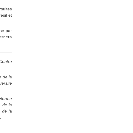
rsuites
ésil et
sse par
vernera
 Centre
e de la
versité
réforme
é de la
 de la
.