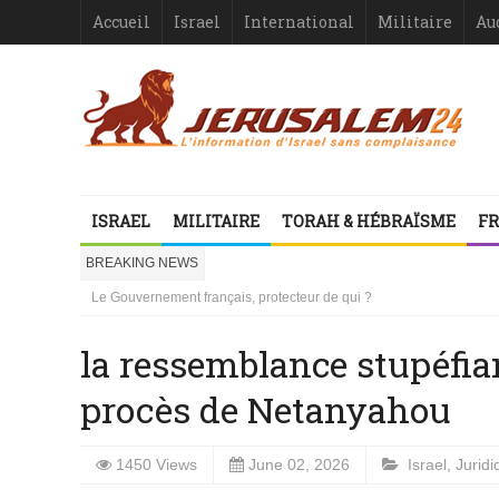
Accueil
Israel
International
Militaire
Au
Israël-France : asymétrie criante
1000 mères libanaises en pleurs
ISRAEL
MILITAIRE
TORAH & HÉBRAÏSME
FR
la ressemblance stupéfiante entre l’affaire Dreyfus et le procès de
Vidéo d’Itamar Ben Gvir : inélégante fanfaronnade ou symptôme d’une
BREAKING NEWS
Le Gouvernement français, protecteur de qui ?
Israël ou le droit international comme suicide juridiquement assisté
Les désinformateurs, Société à Responsabilité très, très Limitée –
Les désinformateurs, Société à Responsabilité très, très Limitée – 1
la ressemblance stupéfiant
Israël-France : asymétrie criante
1000 mères libanaises en pleurs
procès de Netanyahou
1450 Views
June 02, 2026
Israel
,
Juridi