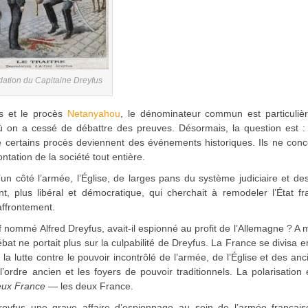
ation du Capitaine Dreyfus
us et le procès
Netanyahou
, le dénominateur commun est particuliè
où on a cessé de débattre des preuves. Désormais, la question est :
e certains procès deviennent des événements historiques. Ils ne con
tation de la société tout entière.
un côté l’armée, l’Église, de larges pans du système judiciaire et des
nt, plus libéral et démocratique, qui cherchait à remodeler l’État fr
affrontement.
 juif nommé Alfred Dreyfus, avait-il espionné au profit de l’Allemagne ? A
 débat ne portait plus sur la culpabilité de Dreyfus. La France se divisa 
 lutte contre le pouvoir incontrôlé de l’armée, de l’Église et des an
rdre ancien et les foyers de pouvoir traditionnels. La polarisation é
ux France
— les deux France.
reyfus une grave affaire d’espionnage au sein de l’armée français