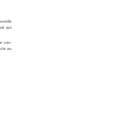
uvelle
bat qui
ce cas-
acle au