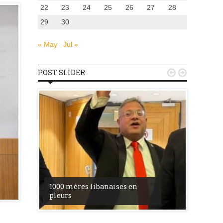
22
23
24
25
26
27
28
29
30
« May
Jul »
POST SLIDER


la ress
entre l’
u
procès 
1000 mères libanaises en
pleurs