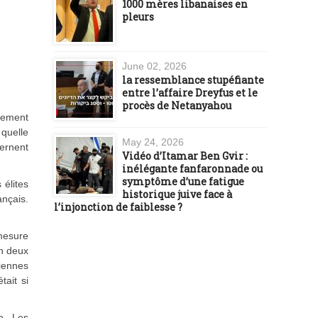
1000 mères libanaises en
pleurs
June 02, 2026
la ressemblance stupéfiante
entre l’affaire Dreyfus et le
procès de Netanyahou
rement
 quelle
May 24, 2026
cernent
Vidéo d’Itamar Ben Gvir :
inélégante fanfaronnade ou
symptôme d’une fatigue
 élites
historique juive face à
ançais.
l’injonction de faiblesse ?
 mesure
en deux
ciennes
tait si
e. Les