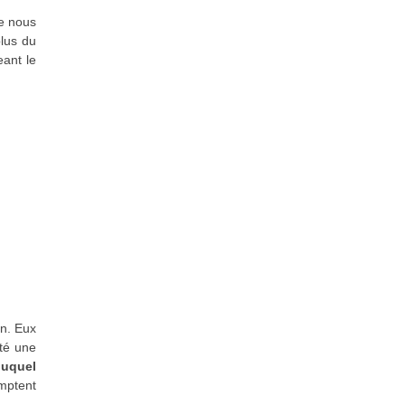
ue nous
plus du
eant le
on. Eux
été une
 duquel
mptent