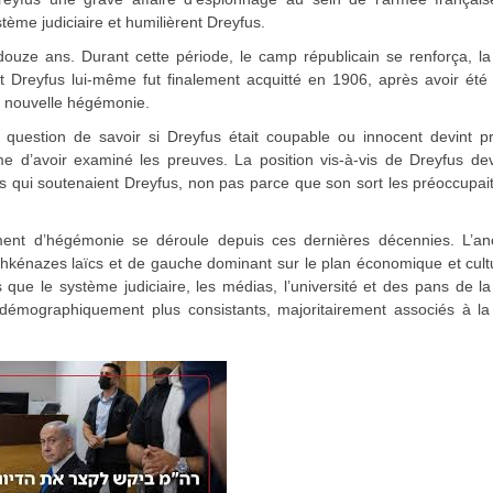
tème judiciaire et humilièrent Dreyfus.
ouze ans. Durant cette période, le camp républicain se renforça, la
et Dreyfus lui-même fut finalement acquitté en 1906, après avoir été
la nouvelle hégémonie.
a question de savoir si Dreyfus était coupable ou innocent devint p
 d’avoir examiné les preuves. La position vis-à-vis de Dreyfus dev
es qui soutenaient Dreyfus, non pas parce que son sort les préoccupai
ent d’hégémonie se déroule depuis ces dernières décennies. L’an
énazes laïcs et de gauche dominant sur le plan économique et cult
 que le système judiciaire, les médias, l’université et des pans de l
démographiquement plus consistants, majoritairement associés à la 