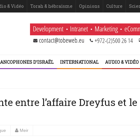
dio & Vidéo
Torah & hébraïsme
Opinions
Culture
Scie
ANCOPHONES D’ISRAËL
INTERNATIONAL
AUDIO & VIDÉO
 Netanyahou
 fatigue historique juive face à l’injonction de faiblesse ?
 2ème volet (Dominique Moïsi)
er volet
e entre l’affaire Dreyfus et le
que
Meir