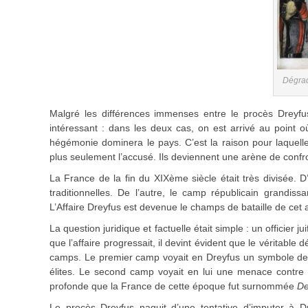
Dégrad
Malgré les différences immenses entre le procès Dreyf
intéressant : dans les deux cas, on est arrivé au point 
hégémonie dominera le pays. C’est la raison pour laquell
plus seulement l’accusé. Ils deviennent une arène de confron
La France de la fin du XIXème siècle était très divisée. D’
traditionnelles. De l’autre, le camp républicain grandissa
L’Affaire Dreyfus est devenue le champs de bataille de cet 
La question juridique et factuelle était simple : un officier
que l’affaire progressait, il devint évident que le véritable
camps. Le premier camp voyait en Dreyfus un symbole de la
élites. Le second camp voyait en lui une menace contre l’o
profonde que la France de cette époque fut surnommée
De
Le procès Dreyfus naquit d’une tentative d’imputer à D