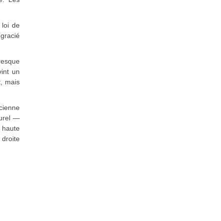
 loi de
 gracié
resque
int un
t, mais
cienne
urel —
a haute
droite