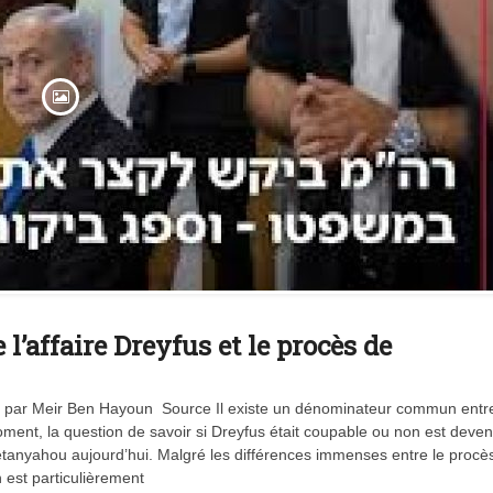
l’affaire Dreyfus et le procès de
Vidéo d’Itamar Ben Gvir :
inélégante fanfaronnade o
symptôme d’une fatigue
eu par Meir Ben Hayoun Source Il existe un dénominateur commun entre
historique juive face à
l’injonction de faiblesse ?
oment, la question de savoir si Dreyfus était coupable ou non est deve
tanyahou aujourd’hui. Malgré les différences immenses entre le procè
est particulièrement