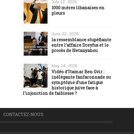
July 12, 2026
1000 mères libanaises en
pleurs
June 02, 2026
la ressemblance stupéfiante
entre l’affaire Dreyfus et le
procès de Netanyahou
May 24, 2026
Vidéo d’Itamar Ben Gvir :
inélégante fanfaronnade ou
symptôme d’une fatigue
historique juive face à
l’injonction de faiblesse ?
CONTACTEZ-NOUS