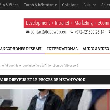
dio & Vidéo
Torah & hébraïsme
Opinions
Culture
Scie
ANCOPHONES D’ISRAËL
INTERNATIONAL
AUDIO & VIDÉO
 Netanyahou
 fatigue historique juive face à l’injonction de faiblesse ?
AIRE DREYFUS ET LE PROCÈS DE NETANYAHOU
 2ème volet (Dominique Moïsi)
er volet