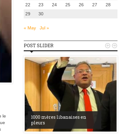
22
23
24
25
26
27
28
29
30
« May
Jul »
POST SLIDER


u
la ress
 le
1000 mères libanaises en
entre l’
pleurs
procès 
nue
s