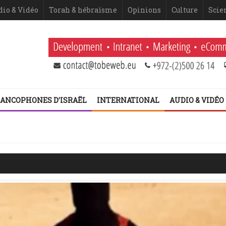
dio & Vidéo
Torah & hébraïsme
Opinions
Culture
Scie
ANCOPHONES D’ISRAËL
INTERNATIONAL
AUDIO & VIDÉO
 Netanyahou
 fatigue historique juive face à l’injonction de faiblesse ?
 2ème volet (Dominique Moïsi)
er volet