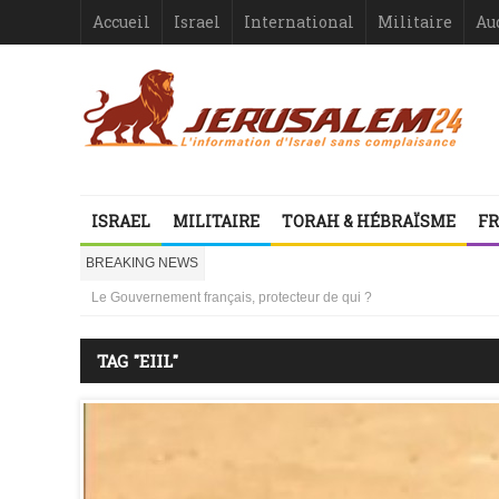
Accueil
Israel
International
Militaire
Au
Israël-France : asymétrie criante
ISRAEL
MILITAIRE
TORAH & HÉBRAÏSME
FR
1000 mères libanaises en pleurs
la ressemblance stupéfiante entre l’affaire Dreyfus et le procès de
BREAKING NEWS
Vidéo d’Itamar Ben Gvir : inélégante fanfaronnade ou symptôme d’une
Le Gouvernement français, protecteur de qui ?
Israël ou le droit international comme suicide juridiquement assisté
Les désinformateurs, Société à Responsabilité très, très Limitée –
TAG "EIIL"
Les désinformateurs, Société à Responsabilité très, très Limitée – 1
Israël-France : asymétrie criante
1000 mères libanaises en pleurs