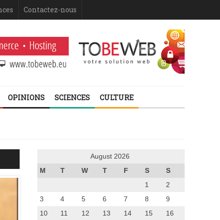
nces
Contactez-nous
OPINIONS
SCIENCES
CULTURE
August 2026
M
T
W
T
F
S
S
1
2
3
4
5
6
7
8
9
10
11
12
13
14
15
16