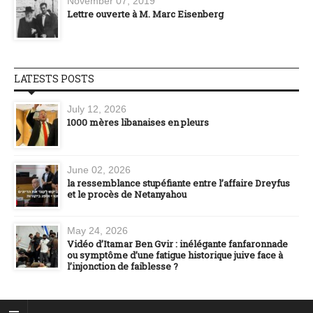
November 07, 2019
Lettre ouverte à M. Marc Eisenberg
LATESTS POSTS
July 12, 2026
1000 mères libanaises en pleurs
June 02, 2026
la ressemblance stupéfiante entre l’affaire Dreyfus
et le procès de Netanyahou
May 24, 2026
Vidéo d’Itamar Ben Gvir : inélégante fanfaronnade
ou symptôme d’une fatigue historique juive face à
l’injonction de faiblesse ?