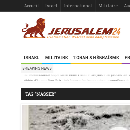
Accueil
Israel
International
Militaire
Au
ISRAEL
MILITAIRE
TORAH & HÉBRAÏSME
FR
Israël-France : asymétrie criante
1000 mères libanaises en pleurs
BREAKING NEWS
la ressemblance stupéfiante entre l’affaire Dreyfus et le procès de
Vidéo d’Itamar Ben Gvir : inélégante fanfaronnade ou symptôme d’une
Le Gouvernement français, protecteur de qui ?
Israël ou le droit international comme suicide juridiquement assisté
TAG "NASSER"
Les désinformateurs, Société à Responsabilité très, très Limitée –
Les désinformateurs, Société à Responsabilité très, très Limitée – 1
Israël-France : asymétrie criante
1000 mères libanaises en pleurs