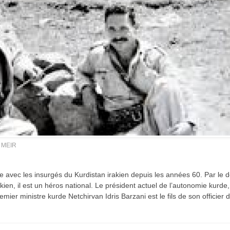
MEIR
ne avec les insurgés du Kurdistan irakien depuis les années 60. Par le 
Vidéo d’Itamar Ben Gvir :
ien, il est un héros national. Le président actuel de l’autonomie kurde,
inélégante fanfaronnade o
ier ministre kurde Netchirvan Idris Barzani est le fils de son officier 
symptôme d’une fatigue
historique juive face à
l’injonction de faiblesse ?