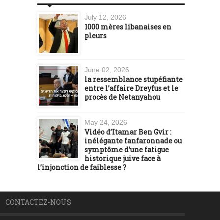
July 12, 2026
1000 mères libanaises en
pleurs
June 02, 2026
la ressemblance stupéfiante
entre l’affaire Dreyfus et le
procès de Netanyahou
May 24, 2026
Vidéo d’Itamar Ben Gvir :
inélégante fanfaronnade ou
symptôme d’une fatigue
historique juive face à
l’injonction de faiblesse ?
CONTACTEZ-NOUS