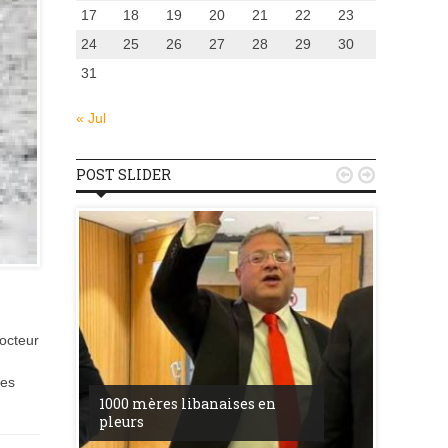
17
18
19
20
21
22
23
24
25
26
27
28
29
30
31
« Jul
POST SLIDER


docteur
u
des
la ress
1000 mères libanaises en
entre l’
pleurs
procès 