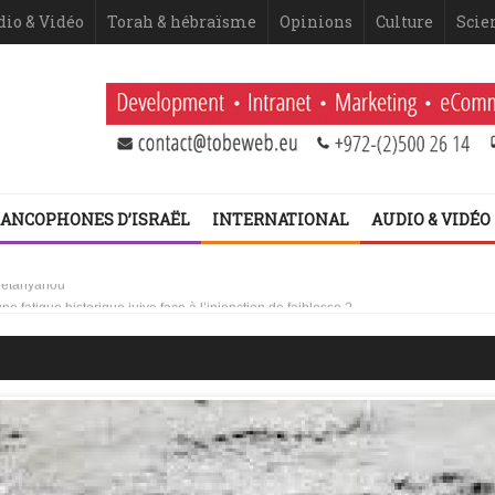
dio & Vidéo
Torah & hébraïsme
Opinions
Culture
Scie
ANCOPHONES D’ISRAËL
INTERNATIONAL
AUDIO & VIDÉO
 Netanyahou
 fatigue historique juive face à l’injonction de faiblesse ?
 2ème volet (Dominique Moïsi)
er volet