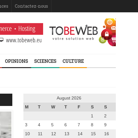
nces
Contactez-nous
OPINIONS
SCIENCES
CULTURE
August 2026
M
T
W
T
F
S
S
1
2
3
4
5
6
7
8
9
10
11
12
13
14
15
16