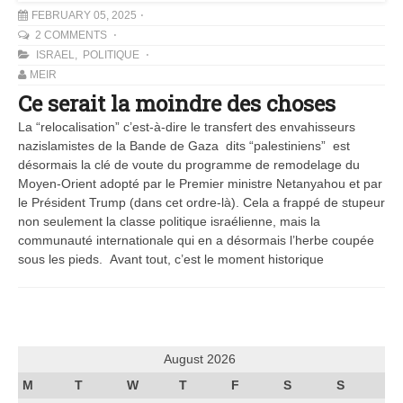
FEBRUARY 05, 2025
2 COMMENTS
ISRAEL
,
POLITIQUE
MEIR
Ce serait la moindre des choses
La “relocalisation” c’est-à-dire le transfert des envahisseurs
nazislamistes de la Bande de Gaza dits “palestiniens” est
désormais la clé de voute du programme de remodelage du
Moyen-Orient adopté par le Premier ministre Netanyahou et par
le Président Trump (dans cet ordre-là). Cela a frappé de stupeur
non seulement la classe politique israélienne, mais la
communauté internationale qui en a désormais l’herbe coupée
sous les pieds. Avant tout, c’est le moment historique
August 2026
M
T
W
T
F
S
S