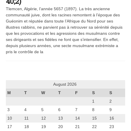
40;2)
Tlemcen, Algérie, l’année 5657 (1897). La très ancienne
communauté juive, dont les racines remontent à l’époque des
Guéonim et réputée dans toute l’Afrique du Nord pour ses
illustres rabbins, ne parvient pas à retrouver sa sérénité depuis
que les provocations et les agressions des musulmans contre
ses dirigeants et ses fidèles ne font que s’intensifier. En effet,
depuis plusieurs années, une secte musulmane extrémiste a
pris le contrôle de la
August 2026
M
T
W
T
F
S
S
1
2
3
4
5
6
7
8
9
10
11
12
13
14
15
16
17
18
19
20
21
22
23