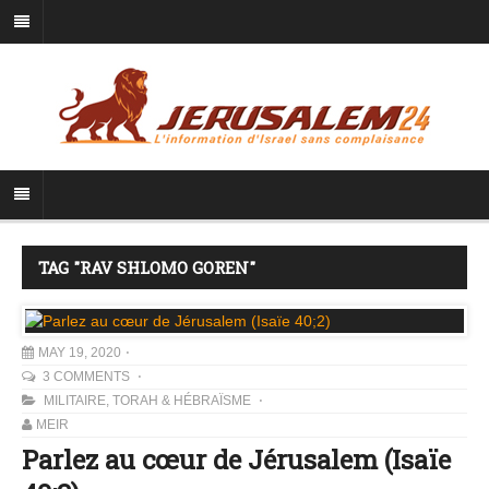
TAG "RAV SHLOMO GOREN"
MAY 19, 2020
3 COMMENTS
MILITAIRE
,
TORAH & HÉBRAÏSME
MEIR
Parlez au cœur de Jérusalem (Isaïe