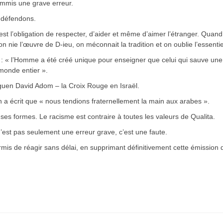
commis une grave erreur.
s défendons.
st l’obligation de respecter, d’aider et même d’aimer l’étranger. Quand
on nie l’œuvre de D-ieu, on méconnait la tradition et on oublie l’essentie
n : « l’Homme a été créé unique pour enseigner que celui qui sauve une
 monde entier ».
guen David Adom – la Croix Rouge en Israël.
n a écrit que « nous tendions fraternellement la main aux arabes ».
 formes. Le racisme est contraire à toutes les valeurs de Qualita.
’est pas seulement une erreur grave, c’est une faute.
ermis de réagir sans délai, en supprimant définitivement cette émission