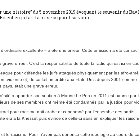
ur, une histoire” du 5 novembre 2019 évoquant le souvenir du Rav
isenberg a fait la mise au point suivante:
d’ordinaire excellente – a été une erreur. Cette émission a été consac
ave erreur. C’est la responsabilité de toute la radio qui est ici en ca
eague pour défendre les juifs attaqués physiquement par les afro-amé
ment violente et, de ce fait, interdite aux États-Unis depuis 2001 comme
s pays, était une grave erreur.
hésité à apporter son soutien à Marine Le Pen en 2011 est bannie par 
lusieurs de ses membres ont même été condamnés par la justice pour vi
raël pour racisme anti arabe et condamné par l’ensemble des partis
é élu à la Knesset puis évincé de celle-ci sans en expliquer les raisons
e et le racisme. Pour n’avoir pas dénoncé cette idéologie au cours de ce