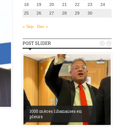
18
19
20
21
22
23
24
25
26
27
28
29
30
« Sep
Dec »
POST SLIDER


u
la ress
1000 mères libanaises en
entre l’
pleurs
procès 