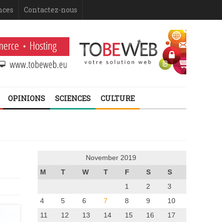
nces
Contactez-nous
OPINIONS
SCIENCES
CULTURE
November 2019
M
T
W
T
F
S
S
1
2
3
4
5
6
7
8
9
10
11
12
13
14
15
16
17