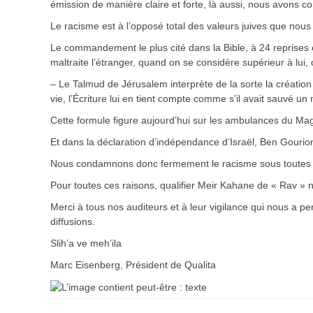
émission de manière claire et forte, là aussi, nous avons 
Le racisme est à l’opposé total des valeurs juives que nou
Le commandement le plus cité dans la Bible, à 24 reprises e
maltraite l’étranger, quand on se considère supérieur à lui, 
– Le Talmud de Jérusalem interprète de la sorte la créatio
vie, l’Écriture lui en tient compte comme s’il avait sauvé un
Cette formule figure aujourd’hui sur les ambulances du Ma
Et dans la déclaration d’indépendance d’Israël, Ben Gourio
Nous condamnons donc fermement le racisme sous toutes ses
Pour toutes ces raisons, qualifier Meir Kahane de « Rav » n
Merci à tous nos auditeurs et à leur vigilance qui nous a p
diffusions.
Slih’a ve meh’ila
Marc Eisenberg, Président de Qualita