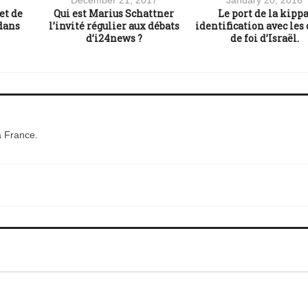
et de
Qui est Marius Schattner
Le port de la kippa
dans
l’invité régulier aux débats
identification avec les 
d’i24news ?
de foi d’Israël.
a France.