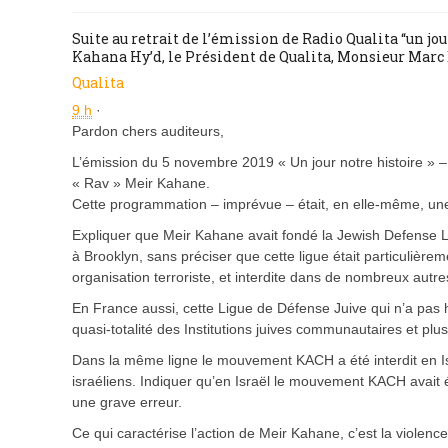
Suite au retrait de l’émission de Radio Qualita “un jo
Kahana Hy’d, le Président de Qualita, Monsieur Marc E
Qualita
9 h
·
Pardon chers auditeurs,
L’émission du 5 novembre 2019 « Un jour notre histoire » – 
« Rav » Meir Kahane.
Cette programmation – imprévue – était, en elle-même, une gr
Expliquer que Meir Kahane avait fondé la Jewish Defense L
à Brooklyn, sans préciser que cette ligue était particulière
organisation terroriste, et interdite dans de nombreux autre
En France aussi, cette Ligue de Défense Juive qui n’a pas 
quasi-totalité des Institutions juives communautaires et p
Dans la même ligne le mouvement KACH a été interdit en Is
israéliens. Indiquer qu’en Israël le mouvement KACH avait ét
une grave erreur.
Ce qui caractérise l’action de Meir Kahane, c’est la violenc