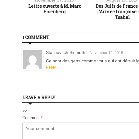
, Société
Lettre ouverte à M. Marc
Des Juifs de France 
ès, très
Eisenberg
l’Armée française 
olet
Tsahal
1 COMMENT
Stalinovitch Bismuth
November 14, 2019
Ce sont des gens comme vous qui ont détruit l
Reply
LEAVE A REPLY
<<
Comment:
*