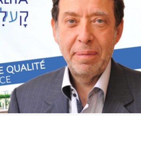
Vidéo d’Itamar Ben Gvir :
inélégante fanfaronnade o
symptôme d’une fatigue
historique juive face à
l’injonction de faiblesse ?