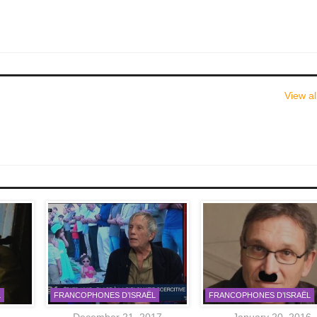
View al
L
FRANCOPHONES D’ISRAËL
FRANCOPHONES D’ISRAËL
December 21, 2017
January 20, 2016