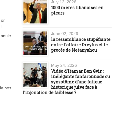
July 12, 2026
1000 mères libanaises en
pleurs
 on
l.
June 02, 2026
 seule
la ressemblance stupéfiante
entre l’affaire Dreyfus et le
procès de Netanyahou
May 24, 2026
Vidéo d’Itamar Ben Gvir :
inélégante fanfaronnade ou
symptôme d’une fatigue
historique juive face à
 de nos
l’injonction de faiblesse ?