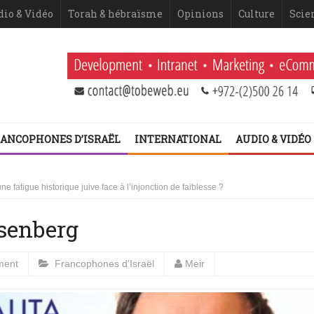
dio & Vidéo
Torah & hébraïsme
Opinions
Culture
Scie
ANCOPHONES D’ISRAËL
INTERNATIONAL
AUDIO & VIDÉO
 Netanyahou
 fatigue historique juive face à l’injonction de faiblesse ?
senberg
 2ème volet (Dominique Moïsi)
er volet
ment
Francophones d’Israël
Meir