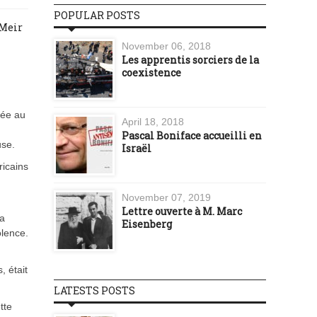
POPULAR POSTS
 Meir
November 06, 2018
Les apprentis sorciers de la
coexistence
rée au
April 18, 2018
Pascal Boniface accueilli en
use.
Israël
ricains
November 07, 2019
Lettre ouverte à M. Marc
la
Eisenberg
olence.
, était
LATESTS POSTS
tte