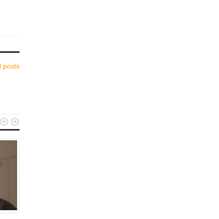
l posts


FRANCOPHONES D’ISRAËL
FRANCOPHONES D’ISRAËL
August 30, 2015
April 14, 2026