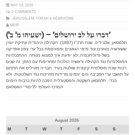
MAY 19, 2020
2 COMMENTS
JÉRUSALEM
,
TORAH & HÉBRAÏSME
MEIR
(‘דברו על לב ירושלים’ – (ישעיהו מ’ ב’
תלמסאן, אלג’יריה, שנת תרנ”ז (1897). הקהילה היהודית עתיקת יומין
ששורשיה נטועים עוד מימי הגאונים ומפורסמת בכל ערי צפון אפריקה
בשל גדוליחכמיה, לא יודעת איך למצוא מנוחה. ההתנכלויות
המוסלמיות נגד הקהילה וראשיה הולכות ומחריפות עם הזמן. זה שנים
רבות שכת מוסלמית קיצונית שולטת בעיר. חבריה מטילים את חתתם
על תושבי ערי הסביבה והם יוזמים מרידות מזויינות נגד השלטונות. ולא
בכדי. תלמסאן השקטה והפסטורלית הפכה להיות ברבות הימים
המרכז העולמי ללימודי האסלאם
August 2026
M
T
W
T
F
S
S