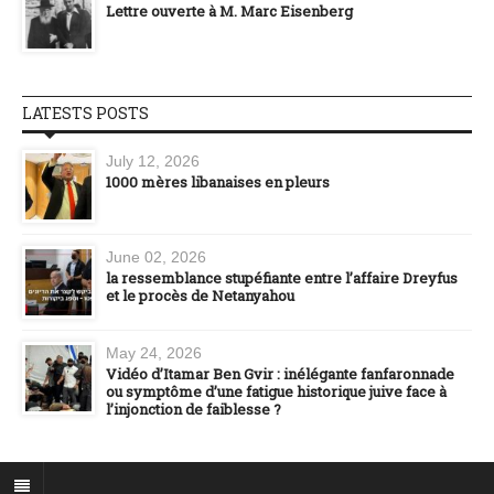
Lettre ouverte à M. Marc Eisenberg
LATESTS POSTS
July 12, 2026
1000 mères libanaises en pleurs
June 02, 2026
la ressemblance stupéfiante entre l’affaire Dreyfus
et le procès de Netanyahou
May 24, 2026
Vidéo d’Itamar Ben Gvir : inélégante fanfaronnade
ou symptôme d’une fatigue historique juive face à
l’injonction de faiblesse ?