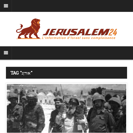
TAG "אורןנ"