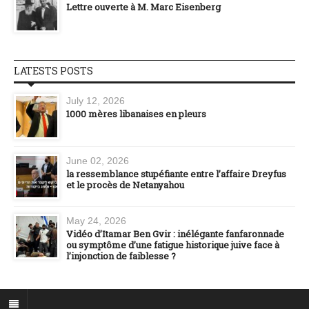
Lettre ouverte à M. Marc Eisenberg
LATESTS POSTS
July 12, 2026
1000 mères libanaises en pleurs
June 02, 2026
la ressemblance stupéfiante entre l’affaire Dreyfus
et le procès de Netanyahou
May 24, 2026
Vidéo d’Itamar Ben Gvir : inélégante fanfaronnade
ou symptôme d’une fatigue historique juive face à
l’injonction de faiblesse ?