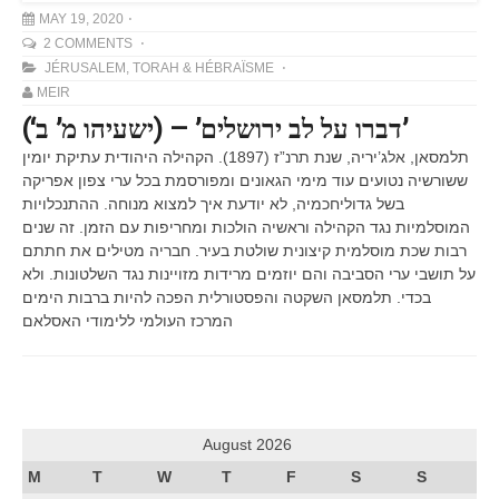
MAY 19, 2020
2 COMMENTS
JÉRUSALEM
,
TORAH & HÉBRAÏSME
MEIR
(‘דברו על לב ירושלים’ – (ישעיהו מ’ ב’
תלמסאן, אלג’יריה, שנת תרנ”ז (1897). הקהילה היהודית עתיקת יומין
ששורשיה נטועים עוד מימי הגאונים ומפורסמת בכל ערי צפון אפריקה
בשל גדוליחכמיה, לא יודעת איך למצוא מנוחה. ההתנכלויות
המוסלמיות נגד הקהילה וראשיה הולכות ומחריפות עם הזמן. זה שנים
רבות שכת מוסלמית קיצונית שולטת בעיר. חבריה מטילים את חתתם
על תושבי ערי הסביבה והם יוזמים מרידות מזויינות נגד השלטונות. ולא
בכדי. תלמסאן השקטה והפסטורלית הפכה להיות ברבות הימים
המרכז העולמי ללימודי האסלאם
August 2026
M
T
W
T
F
S
S