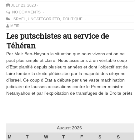
JULY 23, 2023
NO COMMENTS
ISRAEL
,
UNCATEGORIZED
,
POLITIQUE
MEIR
Les putschistes au service de
Téhéran
Par Meir Ben-Hayoun la situation que nous vivons est on ne
peut plus simple et claire. Nous assistons à un véritable coup
d’Etat planifié depuis plusieurs années et dont l’objectif est de
faire tomber la droite plébiscitée par la majorité des citoyens
d’Israël. Ce coup d’Etat a débuté par une vaste machination
judiciaire de fausses accusations contre le Premier ministre
Netanyahou et par l’exploitation de transfuges de la Droite prêts
August 2026
M
T
W
T
F
S
S