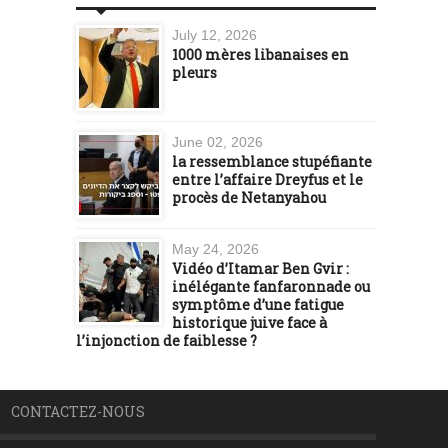
July 12, 2026
1000 mères libanaises en
pleurs
June 02, 2026
la ressemblance stupéfiante
entre l’affaire Dreyfus et le
procès de Netanyahou
May 24, 2026
Vidéo d’Itamar Ben Gvir :
inélégante fanfaronnade ou
symptôme d’une fatigue
historique juive face à
l’injonction de faiblesse ?
CONTACTEZ-NOUS