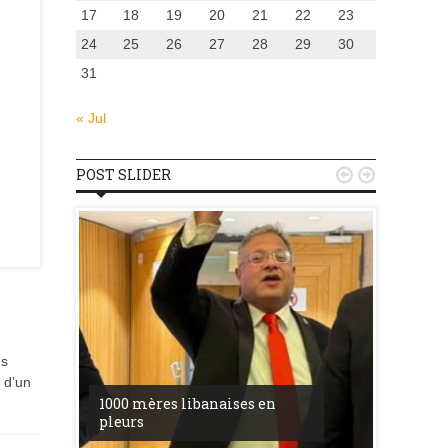
17
18
19
20
21
22
23
24
25
26
27
28
29
30
31
« Jul
POST SLIDER


us
u
 d’un
la ress
1000 mères libanaises en
entre l’
pleurs
procès 