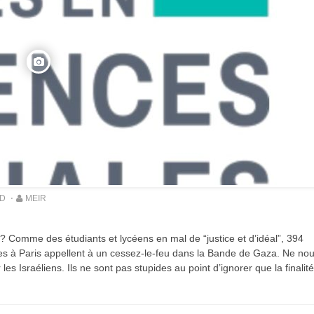
ED
MEIR
? Comme des étudiants et lycéens en mal de “justice et d’idéal”, 394
Vidéo d’Itamar Ben Gvir :
s à Paris appellent à un cessez-le-feu dans la Bande de Gaza. Ne no
inélégante fanfaronnade o
 Israéliens. Ils ne sont pas stupides au point d’ignorer que la finalité
symptôme d’une fatigue
historique juive face à
l’injonction de faiblesse ?