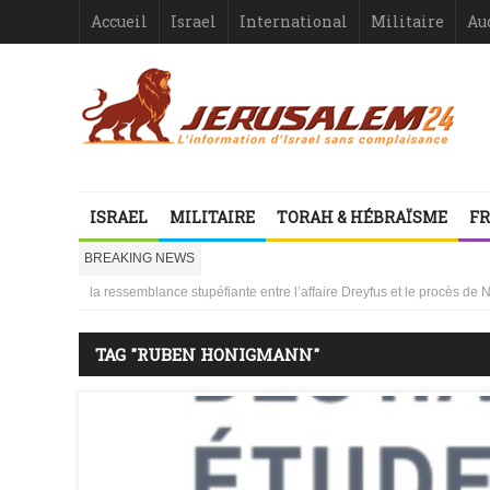
Accueil
Israel
International
Militaire
Au
ISRAEL
MILITAIRE
TORAH & HÉBRAÏSME
FR
Israël-France : asymétrie criante
BREAKING NEWS
1000 mères libanaises en pleurs
la ressemblance stupéfiante entre l’affaire Dreyfus et le procès de
Vidéo d’Itamar Ben Gvir : inélégante fanfaronnade ou symptôme d’une
Le Gouvernement français, protecteur de qui ?
TAG "RUBEN HONIGMANN"
Israël ou le droit international comme suicide juridiquement assisté
Les désinformateurs, Société à Responsabilité très, très Limitée –
Les désinformateurs, Société à Responsabilité très, très Limitée – 1
Israël-France : asymétrie criante
1000 mères libanaises en pleurs