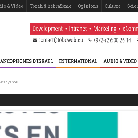
dio & Vidéo
Torah & hébraïsme
Opinions
Culture
Scie
ANCOPHONES D’ISRAËL
INTERNATIONAL
AUDIO & VIDÉO
 Netanyahou
 fatigue historique juive face à l’injonction de faiblesse ?
 2ème volet (Dominique Moïsi)
er volet