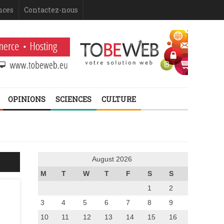
nces
Contactez-nous
OPINIONS
SCIENCES
CULTURE
August 2026
M
T
W
T
F
S
S
1
2
3
4
5
6
7
8
9
10
11
12
13
14
15
16