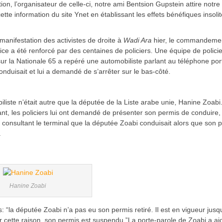
on, l’organisateur de celle-ci, notre ami Bentsion Gupstein attire notre
cette information du site Ynet en établissant les effets bénéfiques insolit
manifestation des activistes de droite à
Wadi Ara
hier, le commandeme
ice a été renforcé par des centaines de policiers. Une équipe de polici
 sur la Nationale 65 a repéré une automobiliste parlant au téléphone por
conduisait et lui a demandé de s’arrêter sur le bas-côté.
liste n’était autre que la députée de la Liste arabe unie, Hanine Zoabi
ant, les policiers lui ont demandé de présenter son permis de conduire, o
 consultant le terminal que la députée Zoabi conduisait alors que son 
.
Hanine Zoabi
: “la députée Zoabi n’a pas eu son permis retiré. Il est en vigueur jusq
r cette raison, son permis est suspendu.”La porte-parole de Zoabi a aj