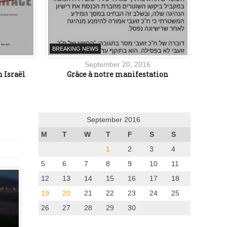
BREAKING NEWS
BREAK
September 20, 2016
n Israël
Grâce à notre manifestation
Atte
September 2016
M
T
W
T
F
S
S
1
2
3
4
5
6
7
8
9
10
11
12
13
14
15
16
17
18
19
20
21
22
23
24
25
26
27
28
29
30