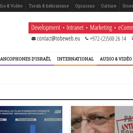
dio & Vidéo
Torah & hébraïsme
Opinions
Culture
Scie
ANCOPHONES D’ISRAËL
INTERNATIONAL
AUDIO & VIDÉO
 Netanyahou
 fatigue historique juive face à l’injonction de faiblesse ?
 2ème volet (Dominique Moïsi)
er volet