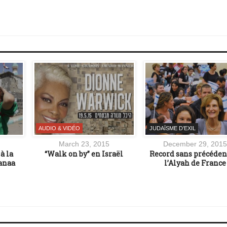
AUDIO & VIDÉO
JUDAÏSME D’EXIL
March 23, 2015
December 29, 2015
à la
“Walk on by” en Israël
Record sans précéden
anaa
l’Alyah de France