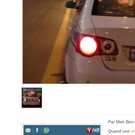
Par Meïr Ben
Quand une
ma