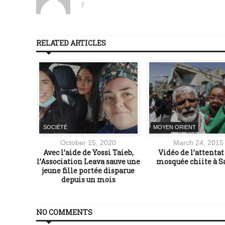
RELATED ARTICLES
SOCIÉTÉ
MOYEN ORIENT
15
October 15, 2020
March 24, 2015
élébrons
Avec l’aide de Yossi Taieb,
Vidéo de l’attentat 
n bavent…
l’Association Leava sauve une
mosquée chiite à S
jeune fille portée disparue
depuis un mois
NO COMMENTS