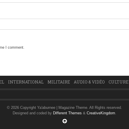
time I comment.
EL
INTERNATIONAL
MILITAIRE
AUDIO & VIDÉO
CULTURE
© 2026 Copyright Ya'aburnee | Magazine Theme. All Rights reserved.
Designed and coded by
Different Themes
&
CreativeKingdom
.