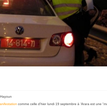
Vidéo d’Itamar Ben Gvir :
inélégante fanfaronnade o
symptôme d’une fatigue
historique juive face à
l’injonction de faiblesse ?
-Hayoun
nifestation
comme celle d’hier lundi 19 septembre à ‘Arara est une “
mi