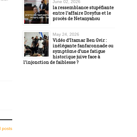
June 02, 2026
la ressemblance stupéfiante
entre l’affaire Dreyfus et le
procès de Netanyahou
May 24, 2026
Vidéo d’Itamar Ben Gvir :
inélégante fanfaronnade ou
symptôme d’une fatigue
historique juive face à
l’injonction de faiblesse ?
l posts