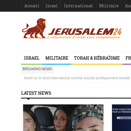
Accueil
Israel
International
Militaire
Au
Israël-France : asymétrie criante
1000 mères libanaises en pleurs
ISRAEL
MILITAIRE
TORAH & HÉBRAÏSME
FR
la ressemblance stupéfiante entre l’affaire Dreyfus et le procès de
Vidéo d’Itamar Ben Gvir : inélégante fanfaronnade ou symptôme d’une
BREAKING NEWS
Le Gouvernement français, protecteur de qui ?
Israël ou le droit international comme suicide juridiquement assisté
Les désinformateurs, Société à Responsabilité très, très Limitée –
Les désinformateurs, Société à Responsabilité très, très Limitée – 1
LATEST NEWS
Israël-France : asymétrie criante
1000 mères libanaises en pleurs