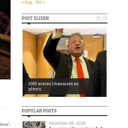
« Aug
Oct »
POST SLIDER


u
la ress
1000 mères libanaises en
entre l’
pleurs
procès 
POPULAR POSTS
November 06, 2018
tzva
“,