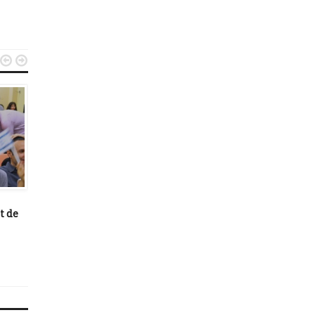


BREAKING NEWS
BREAKING NEWS
April 18, 2018
August 30, 2015
t de
Pascal Boniface accueilli en
Pendant que nous céléb
Israël
les fêtes, d’autres en ba