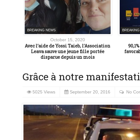
BREAKING NEWS
BREAKING
October 15, 2020
 Hébron
Avec l’aide de Yossi Taieb, l’Association
90,1%
Leava sauve une jeune fille portée
favora
disparue depuis un mois
Grâce à notre manifestat
5025 Views
September 20, 2016
No Co