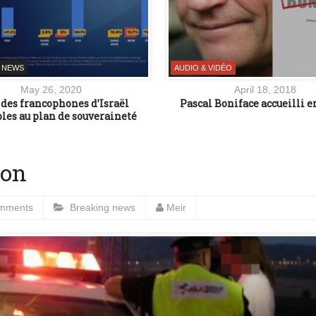
 NEWS
AUDIO & VIDÉO
May 26, 2020
April 18, 2018
 des francophones d’Israël
Pascal Boniface accueilli e
bles au plan de souveraineté
ion
mments
Breaking news
Meir