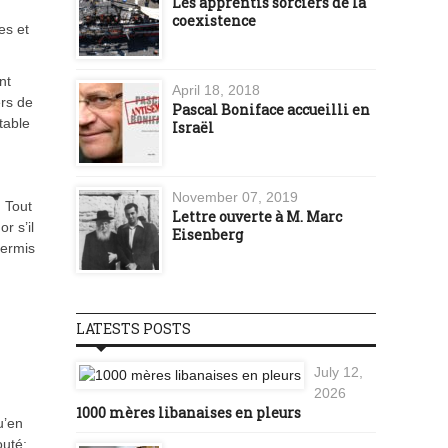
Les apprentis sorciers de la
coexistence
es et
nt
April 18, 2018
ers de
Pascal Boniface accueilli en
table
Israël
November 07, 2019
. Tout
Lettre ouverte à M. Marc
r s’il
Eisenberg
permis
LATESTS POSTS
July 12,
2026
1000 mères libanaises en pleurs
u’en
outé: