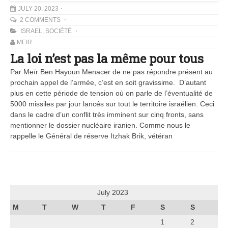
JULY 20, 2023
2 COMMENTS
ISRAEL
,
SOCIÉTÉ
MEIR
La loi n’est pas la même pour tous
Par Meïr Ben Hayoun Menacer de ne pas répondre présent au
prochain appel de l’armée, c’est en soit gravissime. D’autant
plus en cette période de tension où on parle de l’éventualité de
5000 missiles par jour lancés sur tout le territoire israélien. Ceci
dans le cadre d’un conflit très imminent sur cinq fronts, sans
mentionner le dossier nucléaire iranien. Comme nous le
rappelle le Général de réserve Itzhak Brik, vétéran
July 2023
M
T
W
T
F
S
S
1
2