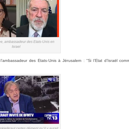
e, ambassadeur des Etats-Unis en
Israel
’ambassadeur des Etats-Unis à Jérusalem : “Si l’Etat d’Israël com
nkielkraut certes dément qu’il y aurait