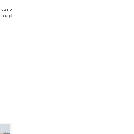
, ça ne
on agit