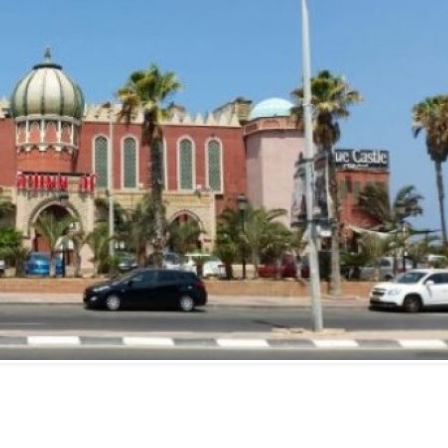
Vidéo d’Itamar Ben Gvir :
inélégante fanfaronnade o
symptôme d’une fatigue
historique juive face à
l’injonction de faiblesse ?