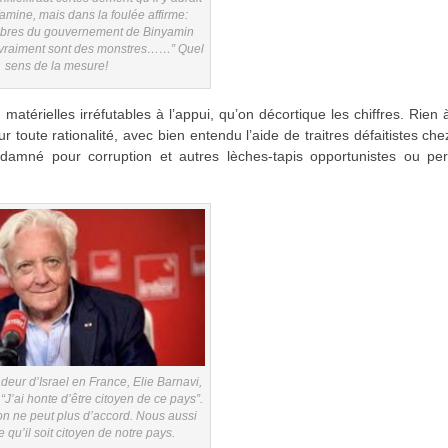
amine, mais dans la foulée affirme:
mbres du gouvernement de Binyamin
vraiment sont des monstres……” Quel
sens de la mesure!
térielles irréfutables à l’appui, qu’on décortique les chiffres. Rien à
 toute rationalité, avec bien entendu l’aide de traitres défaitistes ch
damné pour corruption et autres lèches-tapis opportunistes ou per
ur d’Israel en France, Elie Barnavi,
 “J’ai honte d’être citoyen de ce pays”.
 ne peut plus d’accord. Nous aussi
 qu’il soit citoyen de notre pays.