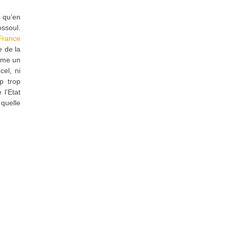
s qu’en
ossoul.
 France
e de la
omme un
cel, ni
p trop
 l’Etat
 quelle