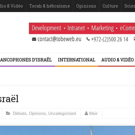
dio & Vidéo
Torah & hébraïsme
Opinions
Culture
Scie
ANCOPHONES D’ISRAËL
INTERNATIONAL
AUDIO & VIDÉO
 Netanyahou
 fatigue historique juive face à l’injonction de faiblesse ?
 2ème volet (Dominique Moïsi)
er volet
sraël
Débats
,
Opinions
,
Uncategorized
Meir