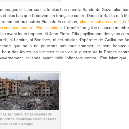
e dommages collatéraux est le plus bas dans la Bande de Gaza, plus ba
s et plus bas que l’intervention française contre Daesh à Rakka et à M
ontrairement aux autres Etats de la coalition,
plus de huit ans après, la
s ses raids contre l’Etat islamique
. L’armée française ni aucun membr
civiles avant leurs frappes. Ni Jean-Pierre Filiu papillonnant des yeux c
eil, ni Lemire, ni Boniface, ni cet officier d’opérette de Guillaume An
ionnels que nous ne pourrons pas tous nommer, ils sont beaucou
out des lèvres les victimes civiles de la guerre de la France contre
ernement Hollande ayant initié l’offensive contre l’Etat islamique,
nes: la France refuse toujours de
te victime collatérale après les raids
ontre l’Etat islamique.