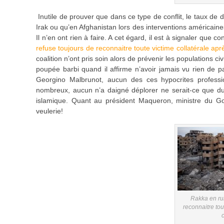
Inutile de prouver que dans ce type de conflit, le taux d
Irak ou qu’en Afghanistan lors des interventions américaine
Il n’en ont rien à faire. A cet égard, il est à signaler que c
refuse toujours de reconnaitre toute victime collatérale aprè
coalition n’ont pris soin alors de prévenir les populations 
poupée barbi quand il affirme n’avoir jamais vu rien de par
Georgino Malbrunot, aucun des ces hypocrites profess
nombreux, aucun n’a daigné déplorer ne serait-ce que du b
islamique. Quant au président Maqueron, ministre du Gouv
veulerie!
Rakka en rui
reconnaitre tou
c