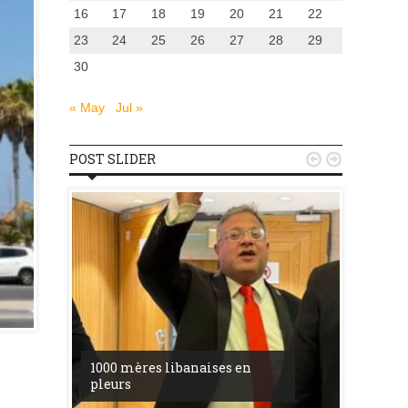
16
17
18
19
20
21
22
23
24
25
26
27
28
29
30
« May
Jul »
POST SLIDER


u
la ress
1000 mères libanaises en
entre l’
pleurs
procès 