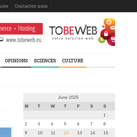
nces
Contactez-nous
OPINIONS
SCIENCES
CULTURE
June 2025
M
T
W
T
F
S
S
1
2
3
4
5
6
7
8
9
10
11
12
13
14
15