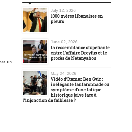
July 12, 2026
1000 mères libanaises en
pleurs
June 02, 2026
la ressemblance stupéfiante
entre l’affaire Dreyfus et le
procès de Netanyahou
met un
May 24, 2026
Vidéo d’Itamar Ben Gvir :
inélégante fanfaronnade ou
symptôme d’une fatigue
historique juive face à
l’injonction de faiblesse ?