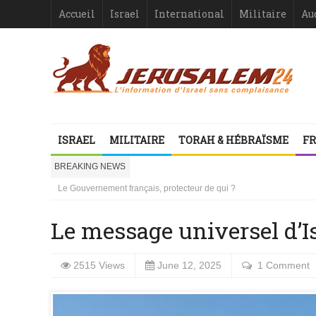
Accueil
Israel
International
Militaire
Au
Israël-France : asymétrie criante
1000 mères libanaises en pleurs
ISRAEL
MILITAIRE
TORAH & HÉBRAÏSME
FR
la ressemblance stupéfiante entre l’affaire Dreyfus et le procès de
Vidéo d’Itamar Ben Gvir : inélégante fanfaronnade ou symptôme d’une
BREAKING NEWS
Le Gouvernement français, protecteur de qui ?
Israël ou le droit international comme suicide juridiquement assisté
Les désinformateurs, Société à Responsabilité très, très Limitée –
Les désinformateurs, Société à Responsabilité très, très Limitée – 1
Le message universel d’I
Israël-France : asymétrie criante
1000 mères libanaises en pleurs
2515 Views
June 12, 2025
1 Comment