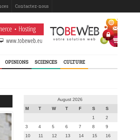
nces
Contactez-nous
OPINIONS
SCIENCES
CULTURE
August 2026
M
T
W
T
F
S
S
1
2
3
4
5
6
7
8
9
10
11
12
13
14
15
16