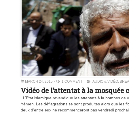
MARCH 24, 2015
1 COMMENT
AUDIO & VIDÉO
,
BREA
Vidéo de l’attentat à la mosquée 
L’Etat islamique revendique les attentats à la bombes de 
Yémen. Les déflagrations se sont produites alors que les f
deux d’entre eux ne recommenceront pas vendredi prochai