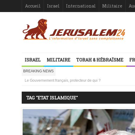
Accueil
Israel
International
Militaire
Au
Israël-France : asymétrie criante
ISRAEL
MILITAIRE
TORAH & HÉBRAÏSME
FR
1000 mères libanaises en pleurs
la ressemblance stupéfiante entre l’affaire Dreyfus et le procès de
BREAKING NEWS
Vidéo d’Itamar Ben Gvir : inélégante fanfaronnade ou symptôme d’une
Le Gouvernement français, protecteur de qui ?
Israël ou le droit international comme suicide juridiquement assisté
Les désinformateurs, Société à Responsabilité très, très Limitée –
TAG "ETAT ISLAMIQUE"
Les désinformateurs, Société à Responsabilité très, très Limitée – 1
Israël-France : asymétrie criante
1000 mères libanaises en pleurs