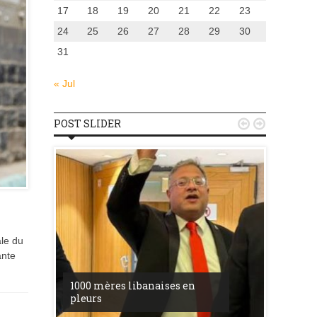
17
18
19
20
21
22
23
24
25
26
27
28
29
30
31
« Jul
POST SLIDER


ale du
ante
u
la ress
1000 mères libanaises en
entre l’
pleurs
procès 