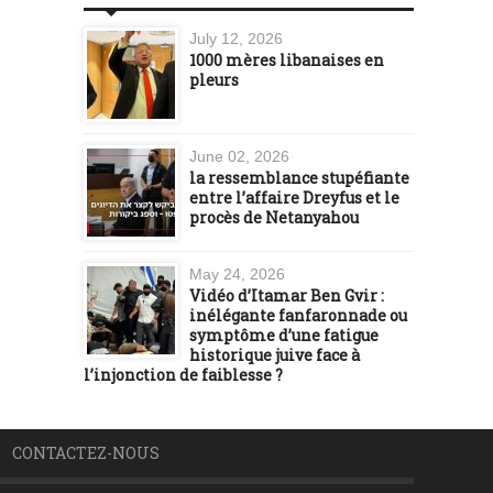
July 12, 2026
1000 mères libanaises en
pleurs
June 02, 2026
la ressemblance stupéfiante
entre l’affaire Dreyfus et le
procès de Netanyahou
May 24, 2026
Vidéo d’Itamar Ben Gvir :
inélégante fanfaronnade ou
symptôme d’une fatigue
historique juive face à
l’injonction de faiblesse ?
CONTACTEZ-NOUS