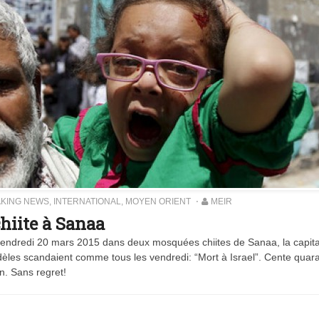
KING NEWS
,
INTERNATIONAL
,
MOYEN ORIENT
MEIR
chiite à Sanaa
vendredi 20 mars 2015 dans deux mosquées chiites de Sanaa, la capit
Vidéo d’Itamar Ben Gvir :
idèles scandaient comme tous les vendredi: “Mort à Israel”. Cente quar
inélégante fanfaronnade o
n. Sans regret!
symptôme d’une fatigue
historique juive face à
l’injonction de faiblesse ?