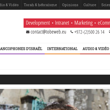
dio & Vidéo
Torah & hébraïsme
Opinions
Culture
Scie
ANCOPHONES D’ISRAËL
INTERNATIONAL
AUDIO & VIDÉO
 Netanyahou
 fatigue historique juive face à l’injonction de faiblesse ?
 2ème volet (Dominique Moïsi)
er volet