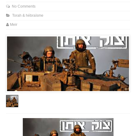
No Comments
Torah & hébraïsme
Meir