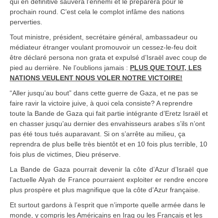
qui en définitive sauvera l’ennemi et le préparera pour le
prochain round. C’est cela le complot infâme des nations
perverties.
Tout ministre, président, secrétaire général, ambassadeur ou
médiateur étranger voulant promouvoir un cessez-le-feu doit
être déclaré persona non grata et expulsé d’Israël avec coup de
pied au derrière. Ne l’oublions jamais :
PLUS QUE TOUT, LES
NATIONS VEULENT NOUS VOLER NOTRE VICTOIRE!
“Aller jusqu’au bout” dans cette guerre de Gaza, et ne pas se
faire ravir la victoire juive, à quoi cela consiste? A reprendre
toute la Bande de Gaza qui fait partie intégrante d’Eretz Israël et
en chasser jusqu’au dernier des envahisseurs arabes s’ils n’ont
pas été tous tués auparavant. Si on s’arrête au milieu, ça
reprendra de plus belle très bientôt et en 10 fois plus terrible, 10
fois plus de victimes, Dieu préserve.
La Bande de Gaza pourrait devenir la côte d’Azur d’Israël que
l’actuelle Alyah de France pourraient exploiter er rendre encore
plus prospère et plus magnifique que la côte d’Azur française.
Et surtout gardons à l’esprit que n’importe quelle armée dans le
monde, y compris les Américains en Iraq ou les Français et les