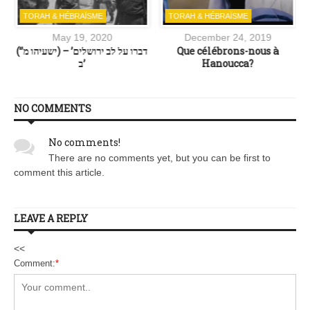
TORAH & HÉBRAÏSME
TORAH & HÉBRAÏSME
May 19, 2020
December 24, 2019
(‘דברו על לב ירושלים’ – (ישעיהו מ’
Que célébrons-nous à
ב’
Hanoucca?
NO COMMENTS
No comments!
There are no comments yet, but you can be first to
comment this article.
LEAVE A REPLY
<<
Comment:
*