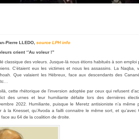
symptôme d’une fatigue
historique juive face à
l’injonction de faiblesse ?
an-Pierre LLEDO,
source LPH info
leurs crient ‘’Au voleur !’’
é classique des voleurs. Jusque-là nous étions habitués à son emploi 
niens. C’étaient eux les victimes et nous les assassins. La Naqba, v
Shoah. Que valaient les Hébreux, face aux descendants des Canan
Etc…
ilà, cette rhétorique de l’inversion adoptée par ceux qui refusent d’a
dict des urnes et leur humiliante défaite lors des dernières électi
embre 2022. Humiliante, puisque le Meretz antisioniste n’a même 
r à la Knesset, qu’Avoda a failli connaitre le même sort, et qu’avec
s face au 64 de la coalition de droite.