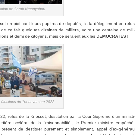
ltration de Sarah Netanyahou
sset en piétinant leurs pupitres de députés, ils la délégitiment en refu
de ce fait quelques dizaines de milliers, voire une centaine de mill
llions et demi de citoyens, mais ce seraient eux les
DEMOCRATES
!
 élections du 1er novembre 2022
2, refus de la Knesset, destitution par la Cour Suprême d’un minist
tère scélérat de la ‘’raisonnabilité’’, le Premier ministre empêché
à présent de destituer purement et simplement, appel d’ex-générau