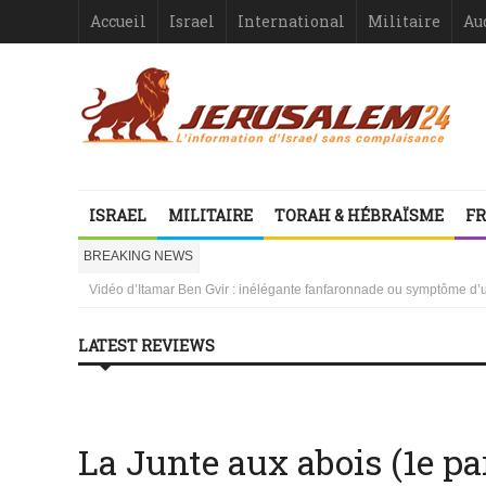
Accueil
Israel
International
Militaire
Au
ISRAEL
MILITAIRE
TORAH & HÉBRAÏSME
FR
Israël-France : asymétrie criante
1000 mères libanaises en pleurs
BREAKING NEWS
la ressemblance stupéfiante entre l’affaire Dreyfus et le procès de
Vidéo d’Itamar Ben Gvir : inélégante fanfaronnade ou symptôme d’une
Le Gouvernement français, protecteur de qui ?
Israël ou le droit international comme suicide juridiquement assisté
LATEST REVIEWS
Les désinformateurs, Société à Responsabilité très, très Limitée –
Les désinformateurs, Société à Responsabilité très, très Limitée – 1
No posts where found
Israël-France : asymétrie criante
No posts where found
1000 mères libanaises en pleurs
La Junte aux abois (1e pa