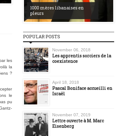
la ress
1000 mères libanaises en
entre l’
pleurs
procès 
POPULAR POSTS
November 06, 2018
Les apprentis sorciers de la
par les
coexistence
oilà la
éens ?
April 18, 2018
Pascal Boniface accueilli en
ccepter
Israël
ons le
pas pu
 Gantz-
November 07, 2019
Lettre ouverte à M. Marc
Eisenberg