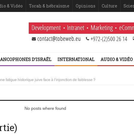
dio & Vidéo
Torah & hébraïsme
Opinions
Culture
Scie
ANCOPHONES D’ISRAËL
INTERNATIONAL
AUDIO & VIDÉO
 Netanyahou
 fatigue historique juive face à l’injonction de faiblesse ?
 2ème volet (Dominique Moïsi)
er volet
No posts where found
rtie)