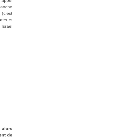
, appel
branche
 (c’est
tateurs
’Israël
, alors
ent de