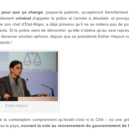
é
pour que ça change
, jusque-là patients, accepteront benoîtemen
implement
criminel
d’appeler la police et l’armée à désobéir, et pourq
 son chef d’Etat-Major, a déjà prévenu qu’il ne se mêlera pas de pol
nts. Et la police vient de démontrer qu’elle n’obéira qu’au seul repré
st devenue soudain aphone, depuis que sa présidente Esther Hayout r
tants !
Esther Hayout
 de la contestation comprennent qu’Israël n’est ni le Chili – où une g
sa le pays
, ouvrant la voie au renversement du gouvernement de l