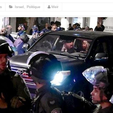
s
Israel
,
Politique
Meir
Vidéo d’Itamar Ben Gvir :
inélégante fanfaronnade o