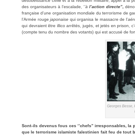
désobéissance civile et à la rébellion militaire, appel à la 
des organisateurs à l’escalade, ‘
’à
l’action directe’’
,
dénom
française d’une organisation mondiale du terrorisme de gau
l’Armée rouge
japonaise
qui organisa le massacre de l’
aér
qui devraient être illico arrêtés, jugés, et jetés en prison, 
(compte tenu du nombre des votants) qui est accusé de f
Georges Besse, 
Sont-ils devenus fous ces ‘’chefs’’ irresponsables, la pl
que le terrorisme islamiste falestinien fait feu de tou