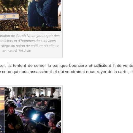
iltration de Sarah Netanyahou par des
policiers et d’hommes des services
 siège du salon de coiffure où elle se
trouvait à Tel-Aviv
r, ils tentent de semer la panique boursière et sollicitent l’intervent
 ceux qui nous assassinent et qui voudraient nous rayer de la carte, 