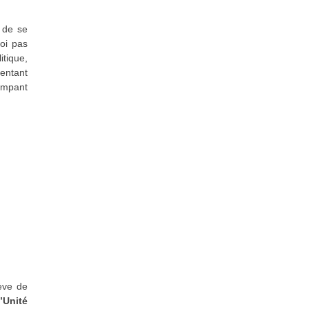
t de se
uoi pas
itique,
sentant
ompant
rève de
’Unité