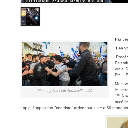
Par Je
Les vo
Procéd
Falesti
vraie 
Etc… 
Mais vo
le ver
Photo by Arie Leib Abrams/Flash90
er
1
Nov
accéde
Lapid, l’opposition ‘’centriste’’ arrive tout juste à 36 mandat