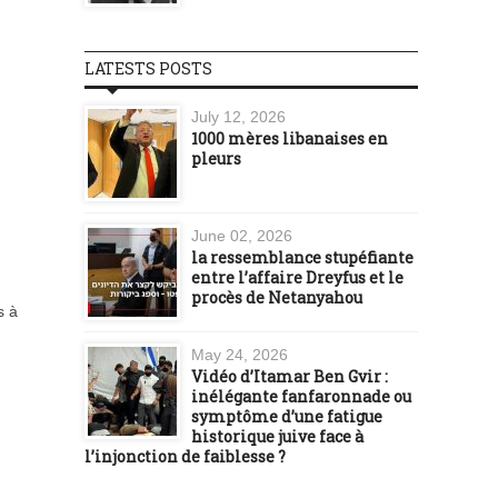
LATESTS POSTS
July 12, 2026
1000 mères libanaises en
pleurs
June 02, 2026
la ressemblance stupéfiante
entre l’affaire Dreyfus et le
procès de Netanyahou
s à
May 24, 2026
Vidéo d’Itamar Ben Gvir :
inélégante fanfaronnade ou
symptôme d’une fatigue
historique juive face à
l’injonction de faiblesse ?