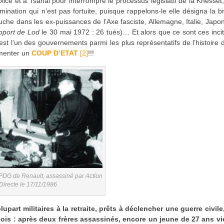
police et à Tsahal pour interrompre le processus législatif de la Knesset
ination qui n’est pas fortuite, puisque rappelons-le elle désigna la 
che dans les ex-puissances de l’Axe fasciste, Allemagne, Italie, Japon
oport de Lod
le 30 mai 1972 : 26 tués)… Et alors que ce sont ces inci
c’est l’un des gouvernements parmi les plus représentatifs de l’histoire d
omenter un
COUP D’ETAT
[2]
!!!
PDG de Renault, assassiné par Action
Directe le 17/11/1986
upart militaires à la retraite, prêts à déclencher une guerre civile
t bois : après deux frères assassinés, encore un jeune de 27 ans vi