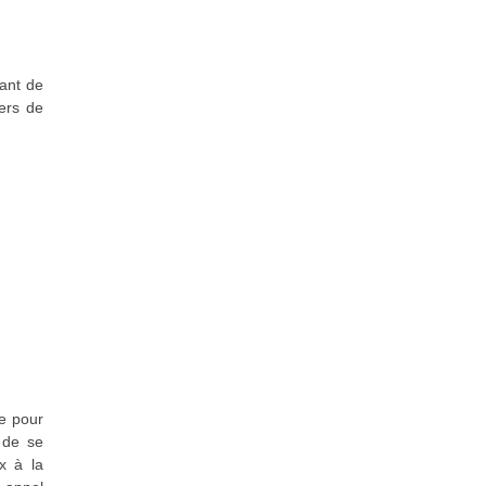
sant de
iers de
re pour
 de se
x à la