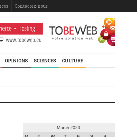
nces
Contactez-nous
OPINIONS
SCIENCES
CULTURE
March 2023
M
T
W
T
F
S
S