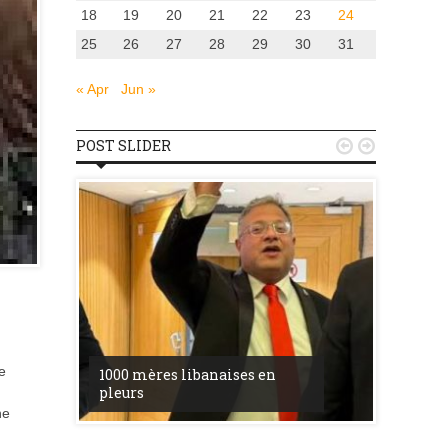
18
19
20
21
22
23
24
25
26
27
28
29
30
31
« Apr
Jun »
POST SLIDER


u
la ress
e
1000 mères libanaises en
entre l’
pleurs
procès 
ne