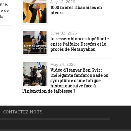
July 12, 2026
enne.
1000 mères libanaises en
re de
pleurs
de
June 02, 2026
la ressemblance stupéfiante
entre l’affaire Dreyfus et le
procès de Netanyahou
May 24, 2026
Vidéo d’Itamar Ben Gvir :
inélégante fanfaronnade ou
symptôme d’une fatigue
historique juive face à
l’injonction de faiblesse ?
CONTACTEZ-NOUS