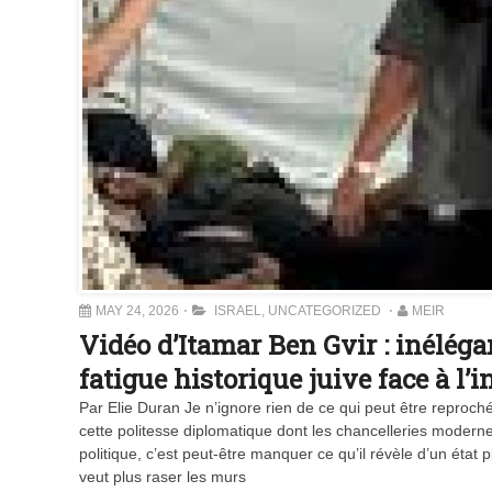
MAY 24, 2026
ISRAEL
,
UNCATEGORIZED
MEIR
Vidéo d’Itamar Ben Gvir : inélé
fatigue historique juive face à l’i
Par Elie Duran Je n’ignore rien de ce qui peut être reproch
cette politesse diplomatique dont les chancelleries modernes 
politique, c’est peut-être manquer ce qu’il révèle d’un état 
veut plus raser les murs