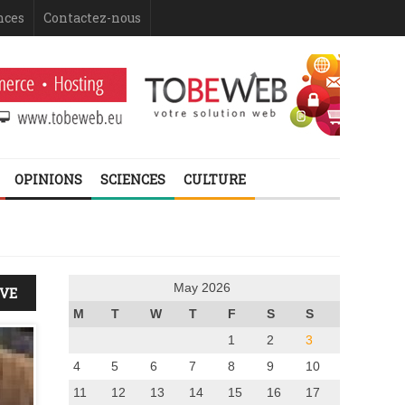
nces
Contactez-nous
OPINIONS
SCIENCES
CULTURE
May 2026
IVE
M
T
W
T
F
S
S
1
2
3
4
5
6
7
8
9
10
11
12
13
14
15
16
17