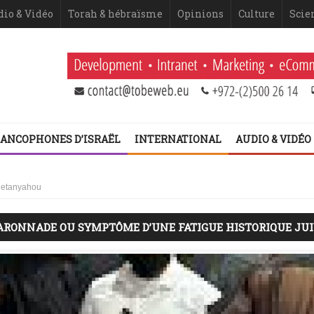
dio & Vidéo
Torah & hébraïsme
Opinions
Culture
Scie
ANCOPHONES D’ISRAËL
INTERNATIONAL
AUDIO & VIDÉO
 Netanyahou
 fatigue historique juive face à l’injonction de faiblesse ?
FARONNADE OU SYMPTÔME D’UNE FATIGUE HISTORIQUE JU
 2ème volet (Dominique Moïsi)
er volet