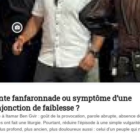
gante fanfaronnade ou symptôme d’une
Vidéo d’Itamar Ben Gvir :
inélégante fanfaronnade o
njonction de faiblesse ?
symptôme d’une fatigue
é à Itamar Ben Gvir : goût de la provocation, parole abrupte, absence d
historique juive face à
l’injonction de faiblesse ?
ont fait une liturgie. Pourtant, réduire l’épisode à une simple vulgarité
plus profond, plus ancien, plus douloureux aussi : celui d’un peuple qui 