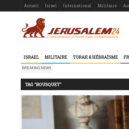
Accueil
Israel
International
Militaire
Au
ISRAEL
MILITAIRE
TORAH & HÉBRAÏSME
FR
BREAKING NEWS
TAG "BOUSQUET"