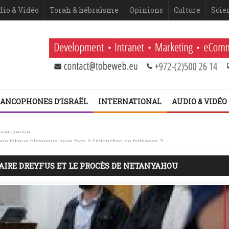
dio & Vidéo
Torah & hébraïsme
Opinions
Culture
Scie
ANCOPHONES D’ISRAËL
INTERNATIONAL
AUDIO & VIDÉO
 Netanyahou
 fatigue historique juive face à l’injonction de faiblesse ?
AIRE DREYFUS ET LE PROCÈS DE NETANYAHOU
 2ème volet (Dominique Moïsi)
er volet