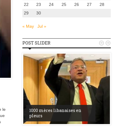
22
23
24
25
26
27
28
29
30
« May
Jul »
POST SLIDER


u
la ress
 le
1000 mères libanaises en
entre l’
pleurs
procès 
nue
s