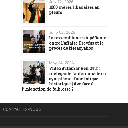
July 12, 2026
1000 mères libanaises en
pleurs
June 02, 2026
la ressemblance stupéfiante
entre l’affaire Dreyfus et le
procès de Netanyahou
May 24, 2026
Vidéo d’Itamar Ben Gvir :
inélégante fanfaronnade ou
symptôme d’une fatigue
historique juive face à
l’injonction de faiblesse ?
CONTACTEZ-NOUS