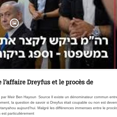
l’affaire Dreyfus et le procès de
Vidéo d’Itamar Ben Gvir :
inélégante fanfaronnade o
symptôme d’une fatigue
eu par Meir Ben Hayoun Source Il existe un dénominateur commun entre
historique juive face à
l’injonction de faiblesse ?
oment, la question de savoir si Dreyfus était coupable ou non est deve
tanyahou aujourd’hui. Malgré les différences immenses entre le procè
est particulièrement