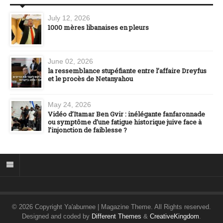
July 12, 2026
1000 mères libanaises en pleurs
June 02, 2026
la ressemblance stupéfiante entre l’affaire Dreyfus
et le procès de Netanyahou
May 24, 2026
Vidéo d’Itamar Ben Gvir : inélégante fanfaronnade
ou symptôme d’une fatigue historique juive face à
l’injonction de faiblesse ?
© 2026 Copyright Ya'aburnee | Magazine Theme. All Rights reserved.
Designed and coded by
Different Themes
&
CreativeKingdom
.