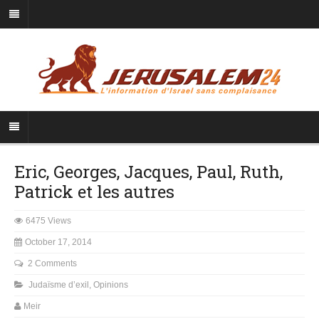
Eric, Georges, Jacques, Paul, Ruth,
Patrick et les autres
6475 Views
October 17, 2014
2 Comments
Judaïsme d’exil
,
Opinions
Meir