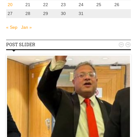
20
21
22
23
24
25
26
27
28
29
30
31
« Sep
Jan »
POST SLIDER

