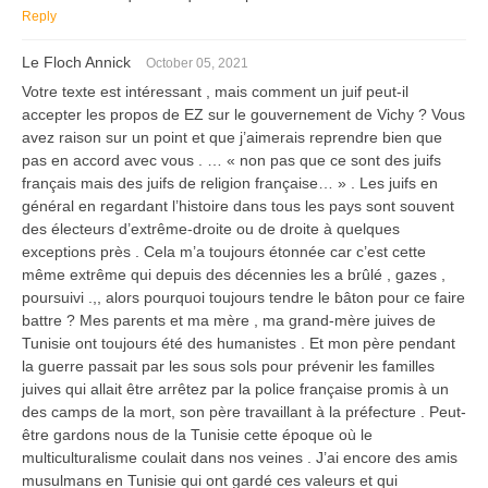
Reply
Le Floch Annick
October 05, 2021
Votre texte est intéressant , mais comment un juif peut-il
accepter les propos de EZ sur le gouvernement de Vichy ? Vous
avez raison sur un point et que j’aimerais reprendre bien que
pas en accord avec vous . … « non pas que ce sont des juifs
français mais des juifs de religion française… » . Les juifs en
général en regardant l’histoire dans tous les pays sont souvent
des électeurs d’extrême-droite ou de droite à quelques
exceptions près . Cela m’a toujours étonnée car c’est cette
même extrême qui depuis des décennies les a brûlé , gazes ,
poursuivi .,, alors pourquoi toujours tendre le bâton pour ce faire
battre ? Mes parents et ma mère , ma grand-mère juives de
Tunisie ont toujours été des humanistes . Et mon père pendant
la guerre passait par les sous sols pour prévenir les familles
juives qui allait être arrêtez par la police française promis à un
des camps de la mort, son père travaillant à la préfecture . Peut-
être gardons nous de la Tunisie cette époque où le
multiculturalisme coulait dans nos veines . J’ai encore des amis
musulmans en Tunisie qui ont gardé ces valeurs et qui