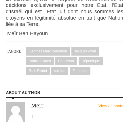
décidons exclusivement pour notre Etat, l’Etat
d’Israël qui est l’Etat juif dont nous sommes les
citoyens en légitimité absolue en tant que Nation
liée à sa Terre.
Meïr Ben-Hayoun
TAGGED
Georges Marc Benamou
Jacques Attali
Patrick Cohen
Paul Amar
République
Ruth Elkrief
suicide
Zemmour
ABOUT AUTHOR
Meir
View all posts