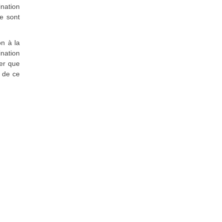
ination
se sont
on à la
ination
mer que
e de ce