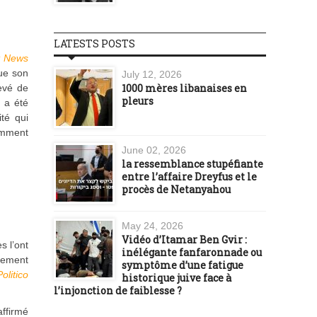
LATESTS POSTS
t News
que son
July 12, 2026
1000 mères libanaises en
levé de
pleurs
 a été
té qui
omment
June 02, 2026
la ressemblance stupéfiante
entre l’affaire Dreyfus et le
procès de Netanyahou
May 24, 2026
Vidéo d’Itamar Ben Gvir :
s l’ont
inélégante fanfaronnade ou
blement
symptôme d’une fatigue
Politico
historique juive face à
l’injonction de faiblesse ?
affirmé