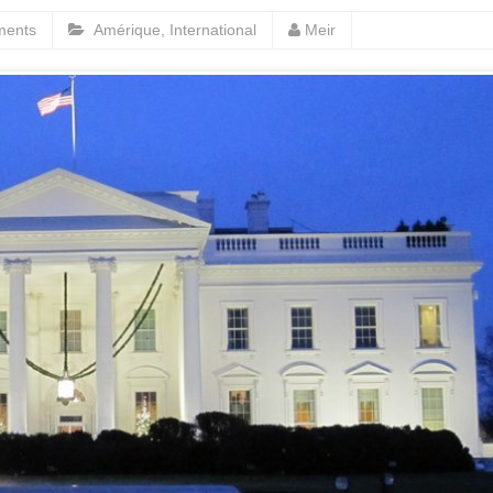
ments
Amérique
,
International
Meir
Vidéo d’Itamar Ben Gvir :
inélégante fanfaronnade o