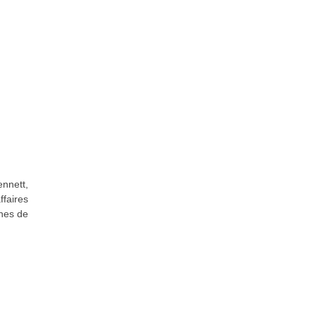
nnett,
ffaires
ines de