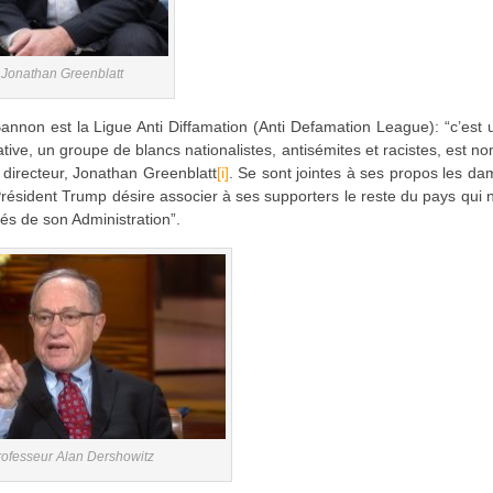
Jonathan Greenblatt
on est la Ligue Anti Diffamation (Anti Defamation League): “c’est u
rnative, un groupe de blancs nationalistes, antisémites et racistes, est 
directeur, Jonathan Greenblatt
[i]
. Se sont jointes à ses propos les d
 Président Trump désire associer à ses supporters le reste du pays qui 
és de son Administration”.
rofesseur Alan Dershowitz