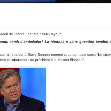
symptôme d’une fatigue
historique juive face à
l’injonction de faiblesse ?
raduit de l’hébreu par Meïr Ben-Hayoun
ump, serait-il antisémite? La réponse à cette question semble d
accueil à réserver à Steve Bannon nommé cette semaine conseiller stra
hes collaborateurs du président à la Maison Blanche?