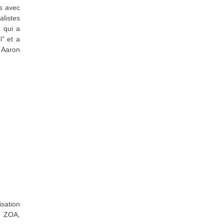
ns avec
alistes
t qui a
” et a
r Aaron
isation
e ZOA,