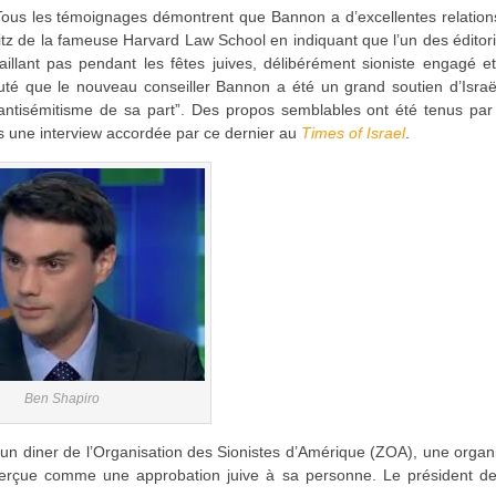
. “Tous les témoignages démontrent que Bannon a d’excellentes relatio
tz de la fameuse Harvard Law School en indiquant que l’un des éditori
aillant pas pendant les fêtes juives, délibérément sioniste engagé e
té que le nouveau conseiller Bannon a été un grand soutien d’Israël
d’antisémitisme de sa part”. Des propos semblables ont été tenus pa
 une interview accordée par ce dernier au
Times of Israel
.
Ben Shapiro
n diner de l’Organisation des Sionistes d’Amérique (ZOA), une organ
 perçue comme une approbation juive à sa personne. Le président d