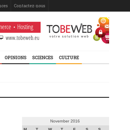
nces
Contactez-nous
OPINIONS
SCIENCES
CULTURE
November 2016
M
T
W
T
F
S
S