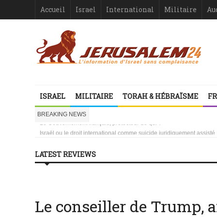
Accueil
Israel
International
Militaire
Au
Israël-France : asymétrie criante
1000 mères libanaises en pleurs
ISRAEL
MILITAIRE
TORAH & HÉBRAÏSME
FR
la ressemblance stupéfiante entre l’affaire Dreyfus et le procès de
Vidéo d’Itamar Ben Gvir : inélégante fanfaronnade ou symptôme d’une
BREAKING NEWS
Le Gouvernement français, protecteur de qui ?
Israël ou le droit international comme suicide juridiquement assisté
Les désinformateurs, Société à Responsabilité très, très Limitée –
Les désinformateurs, Société à Responsabilité très, très Limitée – 1
LATEST REVIEWS
Israël-France : asymétrie criante
1000 mères libanaises en pleurs
No posts where found
No posts where found
Le conseiller de Trump, 