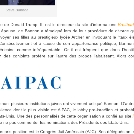
Steve Bannon
e de Donald Trump. Il est le directeur du site d’informations
Breitbar
L’ex épouse de Bannon a témoigné lors de leur procédure de divorce 
envoyer ses filles au prestigieux lycée Archer en invoquant le “taux é
i. Consécutivement et à cause de son appartenance politique, Bannon
caine comme infréquentable. Or il est fréquent que dans l’hostili
 des conjoints profère sur l’autre des propos l’abaissant. Alors c
n: plusieurs institutions juives ont vivement critiqué Bannon. D’autre
ilence dont la plus visible est AIPAC, le lobby pro-israélien et proba
Etats-Unis. Une des personnalités de cette organisation a confié au site
 ne pas commenter les nominations des Présidents des Etats-Unis.
s pris position est le Congrès Juif Américain (AJC). Ses délégués ont 