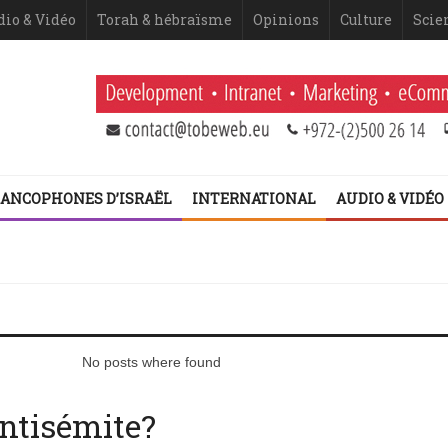
dio & Vidéo
Torah & hébraïsme
Opinions
Culture
Scie
ANCOPHONES D’ISRAËL
INTERNATIONAL
AUDIO & VIDÉO
 Netanyahou
 fatigue historique juive face à l’injonction de faiblesse ?
 2ème volet (Dominique Moïsi)
er volet
No posts where found
antisémite?