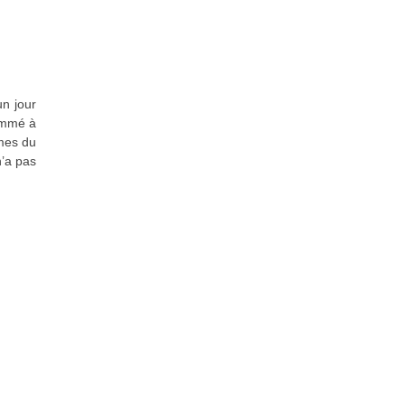
n jour
nommé à
ames du
n’a pas