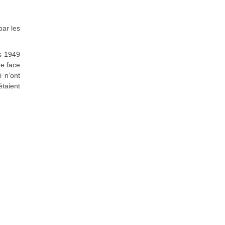
par les
is 1949
re face
i n’ont
étaient