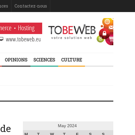
nces
Contactez-nous
OPINIONS
SCIENCES
CULTURE
 de
May 2024
M
T
W
T
F
S
S