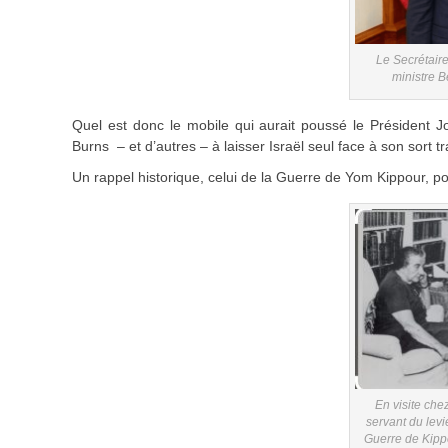
Le Secrétaire
ministre B
Quel est donc le mobile qui aurait poussé le Président Jo
Burns – et d’autres – à laisser Israël seul face à son sort t
Un rappel historique, celui de la Guerre de Yom Kippour, pour
En visite che
servant du levi
Guerre de Kippo