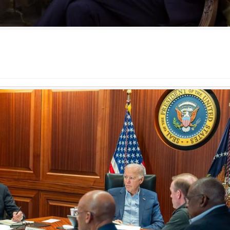
symptôme d’une fatigue
historique juive face à
l’injonction de faiblesse ?