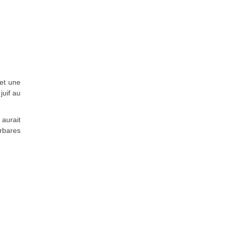
 et une
juif au
 aurait
arbares