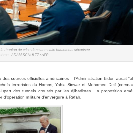
à la réunion de crise dans une salle hautement sécurisée.
 photo : ADAM SCHULTZ / AFP
e des sources officielles américaines – l’Administration Biden aurait “of
es chefs terroristes du Hamas, Yahia Sinwar et Mohamed Deif (cervea
upart des tunnels creusés par les djihadistes. La proposition amér
r d’opération militaire d’envergure à Rafah.