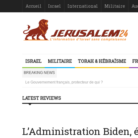
Accueil
Israel
International
Militaire
Au
Israël-France : asymétrie criante
1000 mères libanaises en pleurs
ISRAEL
MILITAIRE
TORAH & HÉBRAÏSME
FR
la ressemblance stupéfiante entre l’affaire Dreyfus et le procès de
Vidéo d’Itamar Ben Gvir : inélégante fanfaronnade ou symptôme d’une
BREAKING NEWS
Le Gouvernement français, protecteur de qui ?
Israël ou le droit international comme suicide juridiquement assisté
Les désinformateurs, Société à Responsabilité très, très Limitée –
Les désinformateurs, Société à Responsabilité très, très Limitée – 1
LATEST REVIEWS
Israël-France : asymétrie criante
1000 mères libanaises en pleurs
No posts where found
No posts where found
L’Administration Biden, é