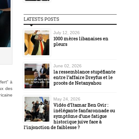
LATESTS POSTS
July 12, 2026
1000 mères libanaises en
pleurs
June 02, 2026
la ressemblance stupéfiante
entre l’affaire Dreyfus et le
fert” à
procès de Netanyahou
ux des
icaine
May 24, 2026
Vidéo d’Itamar Ben Gvir :
inélégante fanfaronnade ou
symptôme d’une fatigue
historique juive face à
l’injonction de faiblesse ?