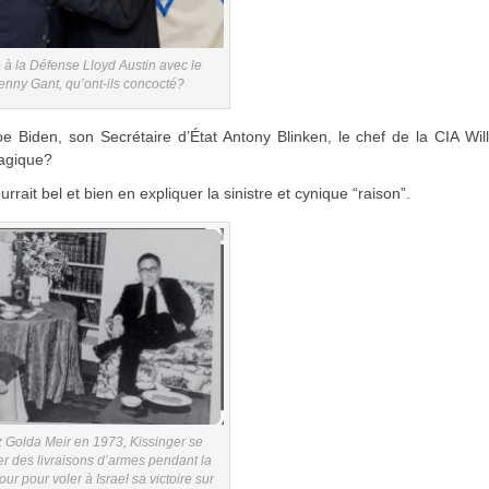
 à la Défense Lloyd Austin avec le
enny Gant, qu’ont-ils concocté?
e Biden, son Secrétaire d’État Antony Blinken, le chef de la CIA Wil
ragique?
rait bel et bien en expliquer la sinistre et cynique “raison”.
z Golda Meir en 1973, Kissinger se
er des livraisons d’armes pendant la
ur pour voler à Israel sa victoire sur