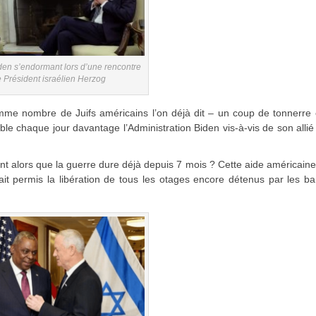
den s’endormant lors d’une rencontre
e Président israélien Herzog
 comme nombre de Juifs américains l’on déjà dit – un coup de tonnerre
le chaque jour davantage l’Administration Biden vis-à-vis de son allié 
nt alors que la guerre dure déjà depuis 7 mois ? Cette aide américaine
rait permis la libération de tous les otages encore détenus par les b