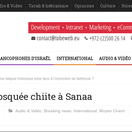
dio & Vidéo
Torah & hébraïsme
Opinions
Culture
Scie
ANCOPHONES D’ISRAËL
INTERNATIONAL
AUDIO & VIDÉO
 Netanyahou
 fatigue historique juive face à l’injonction de faiblesse ?
mosquée chiite à Sanaa
 2ème volet (Dominique Moïsi)
er volet
Audio & Vidéo
,
Breaking news
,
International
,
Moyen Orient