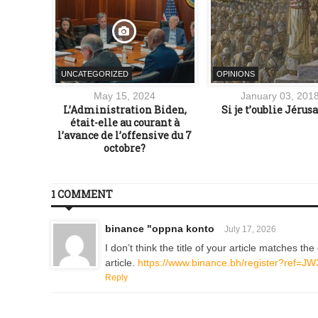
UNCATEGORIZED
OPINIONS
14
May 15, 2024
January 03, 201
la force
L’Administration Biden,
Si je t’oublie Jéru
était-elle au courant à
l’avance de l’offensive du 7
octobre?
1 COMMENT
binance "oppna konto
July 17, 2026
I don’t think the title of your article matches t
article.
https://www.binance.bh/register?ref=
Reply