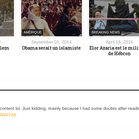
AMÉRIQUE
BREAKING NEWS
8
September 01, 2014
April 18, 2016
salem
Obama serait un islamiste
Elor Azaria est le mili
de Hébron
he content lol. Just kidding, mainly because I had some doubts after read
JW3W4Y3A