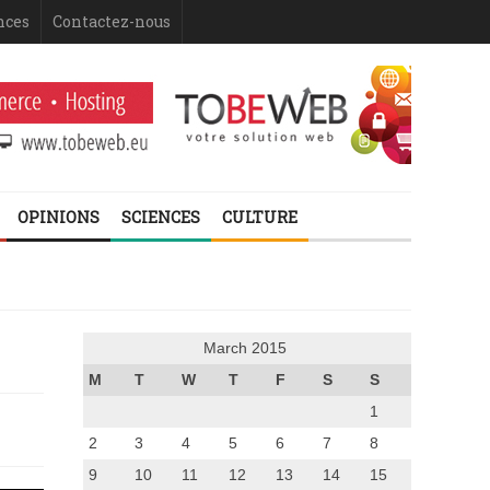
nces
Contactez-nous
OPINIONS
SCIENCES
CULTURE
March 2015
M
T
W
T
F
S
S
1
2
3
4
5
6
7
8
9
10
11
12
13
14
15