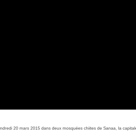
Vidéo d’Itamar Ben Gvir :
inélégante fanfaronnade o
symptôme d’une fatigue
historique juive face à
l’injonction de faiblesse ?
vendredi 20 mars 2015 dans deux mosquées chiites de Sanaa, la capital