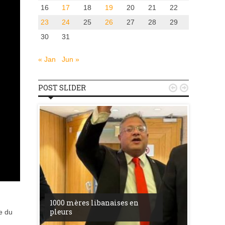
16
17
18
19
20
21
22
23
24
25
26
27
28
29
30
31
« Jan
Jun »
POST SLIDER


u
la ress
1000 mères libanaises en
entre l’
pleurs
procès 
e du