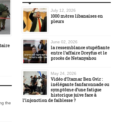
July 12, 2026
1000 mères libanaises en
pleurs
INTERNATIONAL
MOYEN ORIENT
September 12, 2012
August 04, 2014
June 02, 2026
taire
L’ambassadeur des Etats-
Les composantes de la f
la ressemblance stupéfiante
Unis tué en Lybie
du Hamas
entre l’affaire Dreyfus et le
procès de Netanyahou
May 24, 2026
Vidéo d’Itamar Ben Gvir :
inélégante fanfaronnade ou
symptôme d’une fatigue
historique juive face à
l’injonction de faiblesse ?
ing the